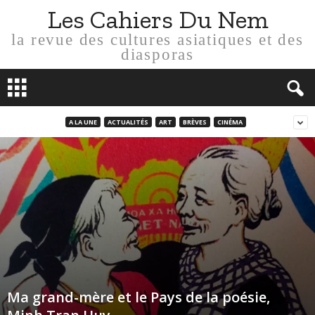
Les Cahiers Du Nem
la revue des cultures asiatiques et des
diasporas
A LA UNE
ACTUALITÉS
ART
BRÈVES
CINÉMA
Ma grand-mère et le Pays de la poésie,