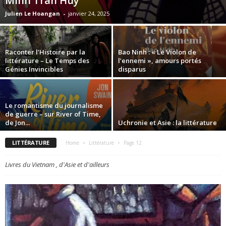
Minh Tran Huy
Julien Le Hoangan
-
janvier 24, 2025
Raconter l’Histoire par la
Bao Ninh : « Le Violon de
littérature – Le Temps des
l’ennemi », amours portés
Génies Invincibles
disparus
Le romantisme du journalisme
de guerre – sur River of Time,
de Jon...
Uchronie et Asie : la littérature
LITTÉRATURE
Home
Littérature
Page 12
Livres du Vietnam , d'Asie et d'ailleurs