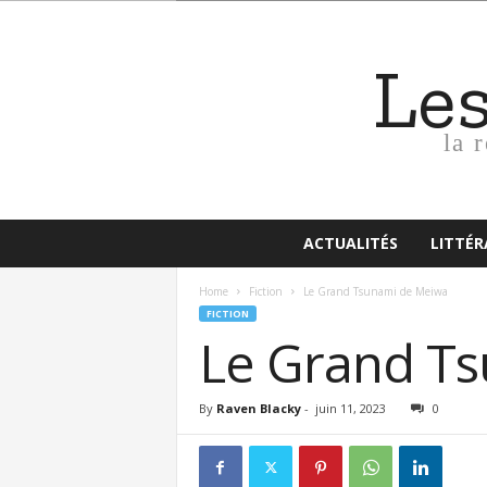
Le
la 
ACTUALITÉS
LITTÉ
Home
Fiction
Le Grand Tsunami de Meiwa
FICTION
Le Grand T
By
Raven Blacky
-
juin 11, 2023
0