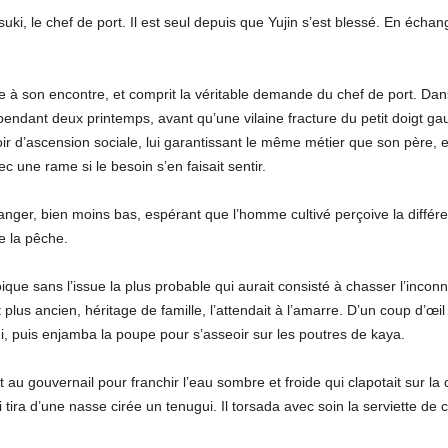
ki, le chef de port. Il est seul depuis que Yujin s’est blessé. En écha
on encontre, et comprit la véritable demande du chef de port. Dans
pendant deux printemps, avant qu’une vilaine fracture du petit doigt g
oir d’ascension sociale, lui garantissant le même métier que son père, e
vec une rame si le besoin s’en faisait sentir.
r, bien moins bas, espérant que l’homme cultivé perçoive la différe
e la pêche.
sans l’issue la plus probable qui aurait consisté à chasser l’inconn
t plus ancien, héritage de famille, l’attendait à l’amarre. D’un coup d’œil
i, puis enjamba la poupe pour s’asseoir sur les poutres de kaya.
vernail pour franchir l’eau sombre et froide qui clapotait sur la c
tira d’une nasse cirée un tenugui. Il torsada avec soin la serviette de 