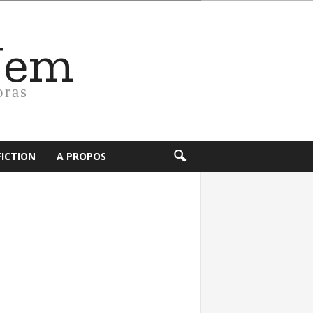
Nem
oras
FICTION
A PROPOS