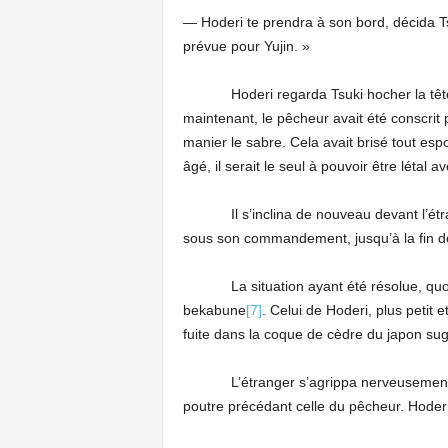
— Hoderi te prendra à son bord, décida Tsu
prévue pour Yujin. »
Hoderi regarda Tsuki hocher la tête à s
maintenant, le pêcheur avait été conscrit 
manier le sabre. Cela avait brisé tout esp
âgé, il serait le seul à pouvoir être létal a
Il s’inclina de nouveau devant l’étrange
sous son commandement, jusqu’à la fin d
La situation ayant été résolue, quoique 
bekabune
[7]
. Celui de Hoderi, plus petit e
fuite dans la coque de cèdre du japon sug
L’étranger s’agrippa nerveusement au gou
poutre précédant celle du pêcheur. Hoderi 