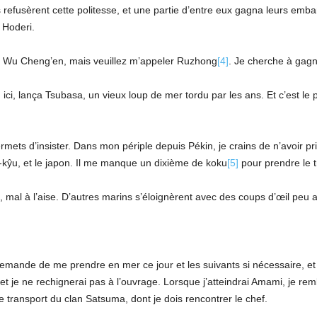
efusèrent cette politesse, et une partie d’entre eux gagna leurs embarca
 Hoderi.
 Wu Cheng’en, mais veuillez m’appeler Ruzhong
[4]
. Je cherche à gagn
i, lança Tsubasa, un vieux loup de mer tordu par les ans. Et c’est le 
ts d’insister. Dans mon périple depuis Pékin, je crains de n’avoir pri
-kŷu, et le japon. Il me manque un dixième de koku
[5]
pour prendre le 
 à l’aise. D’autres marins s’éloignèrent avec des coups d’œil peu 
mande de me prendre en mer ce jour et les suivants si nécessaire, et 
et je ne rechignerai pas à l’ouvrage. Lorsque j’atteindrai Amami, je 
e transport du clan Satsuma, dont je dois rencontrer le chef.