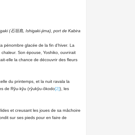
higaki (石垣島, Ishigaki-jima), port de Kabira
a pénombre glacée de la fin d’hiver. La
ce chaleur. Son épouse, Yoshiko, ouvrirait
rait-elle la chance de découvrir des fleurs
le du printemps, et la nuit ravala la
îles de Rŷu-kŷu (rŷukŷu-ôkodo
[2]
), les
lides et creusant les joues de sa mâchoire
ndit sur ses pieds pour en faire de