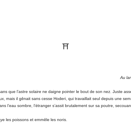
⛩
Au lar
 sans que l’astre solaire ne daigne pointer le bout de son nez. Juste ass
x, mais il gênait sans cesse Hoderi, qui travaillait seul depuis une semai
dans l’eau sombre, l’étranger s’assit brutalement sur sa poutre, secoua
aye les poissons et emmêle les noris.