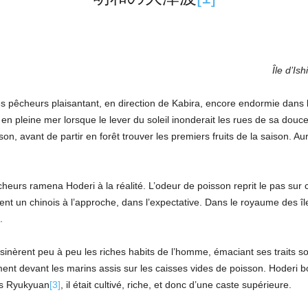
Île d’Is
 pêcheurs plaisantant, en direction de Kabira, encore endormie dans l
it en pleine mer lorsque le lever du soleil inonderait les rues de sa dou
son, avant de partir en forêt trouver les premiers fruits de la saison. Au
urs ramena Hoderi à la réalité. L’odeur de poisson reprit le pas sur cel
ent un chinois à l’approche, dans l’expectative. Dans le royaume des 
.
nèrent peu à peu les riches habits de l’homme, émaciant ses traits so
ent devant les marins assis sur les caisses vides de poisson. Hoderi bo
as Ryukyuan
[3]
, il était cultivé, riche, et donc d’une caste supérieure.