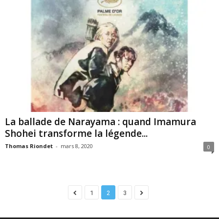
La ballade de Narayama : quand Imamura
Shohei transforme la légende...
Thomas Riondet
-
mars 8, 2020
0
1
2
3