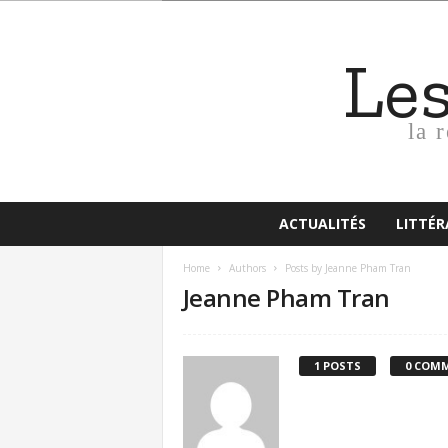
Le
la 
ACTUALITÉS
LITTÉ
Home
Authors
Posts by Jeanne Pham Tran
Jeanne Pham Tran
1 POSTS
0 COM