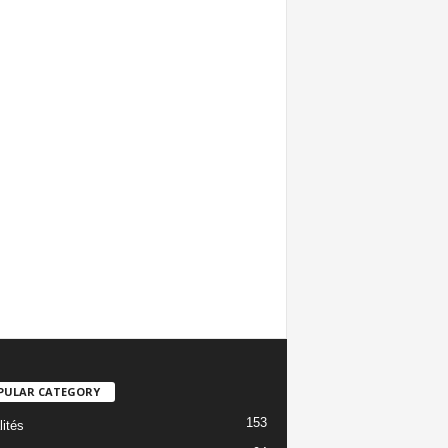
PULAR CATEGORY
153
lités