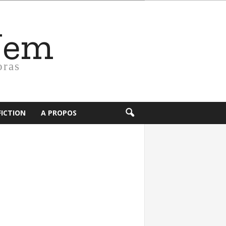
Nem
oras
FICTION
A PROPOS