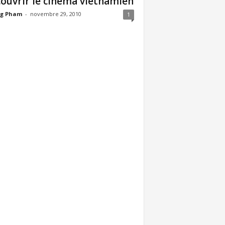
ouvrir le cinéma vietnamien
g Pham
-
novembre 29, 2010
1