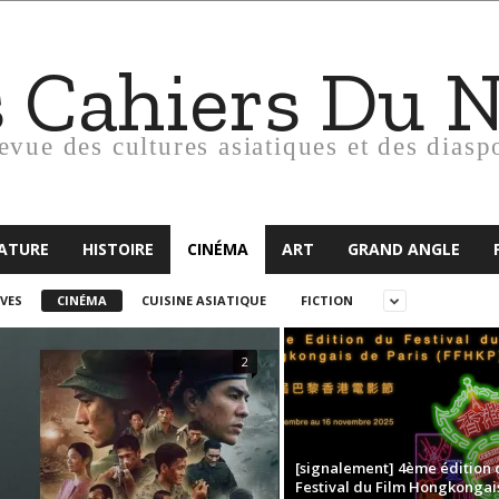
s Cahiers Du 
revue des cultures asiatiques et des diasp
RATURE
HISTOIRE
CINÉMA
ART
GRAND ANGLE
VES
CINÉMA
CUISINE ASIATIQUE
FICTION
2
[signalement] 4ème édition 
Festival du Film Hongkongai