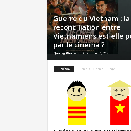
Guerre du Vietnam : la
réconciliation entre
Vietnamiens est-elle p
par le cinéma ?
Quang Pham
-
décembre 31, 2025
CINÉMA
Home
Cinéma
Page 15