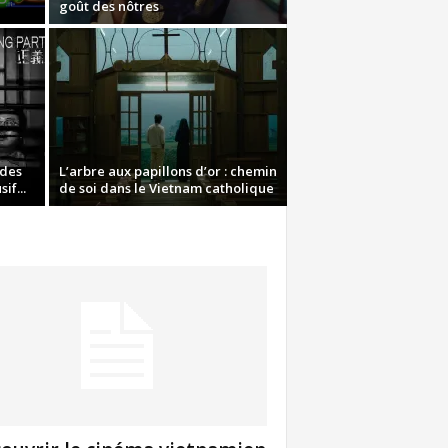
goût des nôtres
 des
L’arbre aux papillons d’or : chemin
if...
de soi dans le Vietnam catholique