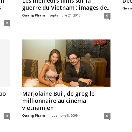
am
Les meilleurs films sur la
Déc
s
guerre du Vietnam : images de...
Quan
Quang Pham
-
septembre 21, 2013
0
0
po
Marjolaine Bui , de greg le
millionnaire au cinéma
vietnamien
Quang Pham
-
novembre 8, 2009
0
0