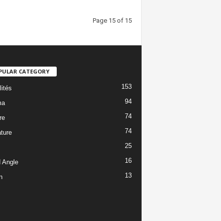
Page 15 of 15
PULAR CATEGORY
153
lités
94
ma
74
re
74
ature
25
16
 Angle
13
n