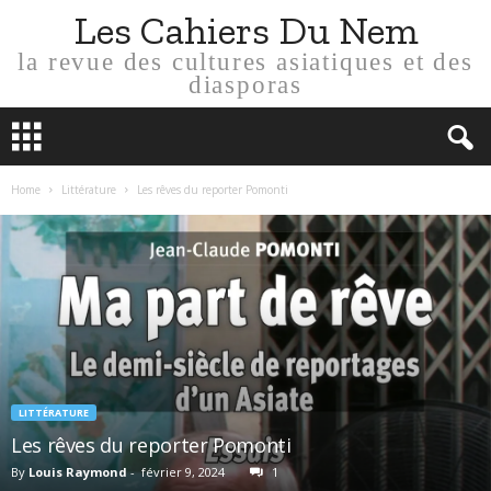
Les Cahiers Du Nem
la revue des cultures asiatiques et des
diasporas
Home
Littérature
Les rêves du reporter Pomonti
LITTÉRATURE
Les rêves du reporter Pomonti
By
Louis Raymond
-
février 9, 2024
1