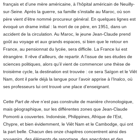
français et d’une mère américaine, à l’hôpital américain de Neuilly-
sur-Seine. Après la guerre, sa famille s’installe au Maroc, où son
père vient d’être nommé procureur général. En quelques lignes est
évoqué un drame initial : la mort de ce père, en 1951, dans un
accident de la circulation. Au Maroc, le jeune Jean-Claude prend
goût au voyage et aux grands espaces, si bien que le retour en
France, au pensionnat du lycée, sera difficile. La France lui est
étrangère. Il rêve d’ailleurs, de repartir. A l’issue de ses études de
sciences politiques, alors qu’il vient de commencer une thèse de
troisième cycle, la destination est trouvée : ce sera Saïgon et le Viêt
Nam, dont il parle déjà la langue pour l’avoir apprise à l’Inalco, où
ses professeurs lui ont trouvé une place d’enseignant.
Cette
Part de rêve
n’est pas construite de manière chronologique,
mais géographique, sur les différentes zones que Jean-Claude
Pomonti a couvertes. Indonésie, Philippines, Afrique de l’Est,
Chypre, et bien évidemment, le Viêt Nam et le Cambodge, qui ont
la part belle. Chacun des onze chapitres concentrent ainsi des
souvenirs, des éléments de reportage, des anecdotes et des