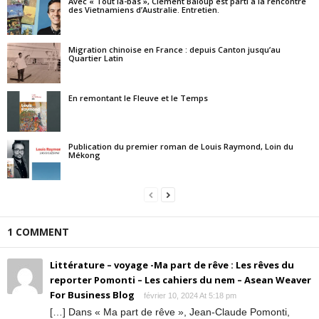
Avec « Tout là-bas », Clément Baloup est parti à la rencontre
des Vietnamiens d’Australie. Entretien.
Migration chinoise en France : depuis Canton jusqu’au
Quartier Latin
En remontant le Fleuve et le Temps
Publication du premier roman de Louis Raymond, Loin du
Mékong
1 COMMENT
Littérature – voyage -Ma part de rêve : Les rêves du
reporter Pomonti – Les cahiers du nem – Asean Weaver
For Business Blog
février 10, 2024 At 5:18 pm
[…] Dans « Ma part de rêve », Jean-Claude Pomonti,