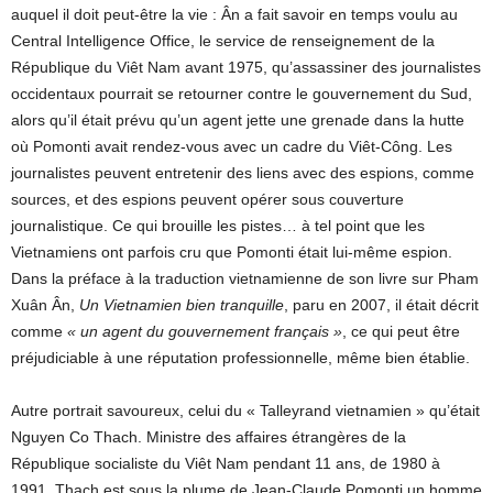
auquel il doit peut-être la vie : Ân a fait savoir en temps voulu au
Central Intelligence Office, le service de renseignement de la
République du Viêt Nam avant 1975, qu’assassiner des journalistes
occidentaux pourrait se retourner contre le gouvernement du Sud,
alors qu’il était prévu qu’un agent jette une grenade dans la hutte
où Pomonti avait rendez-vous avec un cadre du Viêt-Công. Les
journalistes peuvent entretenir des liens avec des espions, comme
sources, et des espions peuvent opérer sous couverture
journalistique. Ce qui brouille les pistes… à tel point que les
Vietnamiens ont parfois cru que Pomonti était lui-même espion.
Dans la préface à la traduction vietnamienne de son livre sur Pham
Xuân Ân,
Un Vietnamien bien tranquille
, paru en 2007, il était décrit
comme
« un agent du gouvernement français »
, ce qui peut être
préjudiciable à une réputation professionnelle, même bien établie.
Autre portrait savoureux, celui du « Talleyrand vietnamien » qu’était
Nguyen Co Thach. Ministre des affaires étrangères de la
République socialiste du Viêt Nam pendant 11 ans, de 1980 à
1991, Thach est sous la plume de Jean-Claude Pomonti un homme