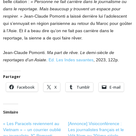
belle citation :
« Personne ne fait carrière dans le journalisme ou
dans le reportage. Mais beaucoup y trouvent un espace pour
respirer. »
Jean-Claude Pomonti a laissé derrière lui l’adolescent
qui s’ennuyait en région parisienne au retour du Maroc pour goûter
à l’Asie. Et il a beau dire qu’on ne fait pas carrière dans le
reportage, la sienne a de quoi faire rêver.
Jean-Claude Pomonti.
Ma part de rêve. Le demi-siècle de
reportages d’un Asiate
.
Ed. Les Indes savantes
, 2023, 122p.
Partager
Facebook
X
Tumblr
E-mail
Similaire
« Les Paracels reviennent au
[Annonce] Visioconférence :
Vietnam » – un courrier oublié
Les journalistes français et le
au journaliste JC Pomonti
Viêt Nam au 20ème siècle