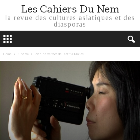
Les Cahiers Du Nem
la revue des cultures asiatiques et des
diasporas
Home
Cinéma
Rien ne s’efface de Laetitia Mikles