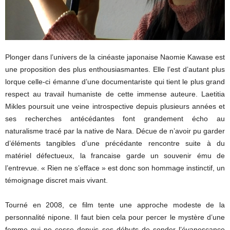
Plonger dans l’univers de la cinéaste japonaise Naomie Kawase est
une proposition des plus enthousiasmantes. Elle l’est d’autant plus
lorque celle-ci émanne d’une documentariste qui tient le plus grand
respect au travail humaniste de cette immense auteure. Laetitia
Mikles poursuit une veine introspective depuis plusieurs années et
ses recherches antécédantes font grandement écho au
naturalisme tracé par la native de Nara. Décue de n’avoir pu garder
d’éléments tangibles d’une précédante rencontre suite à du
matériel défectueux, la francaise garde un souvenir ému de
l’entrevue. « Rien ne s’efface » est donc son hommage instinctif, un
témoignage discret mais vivant.
Tourné en 2008, ce film tente une approche modeste de la
personnalité nipone. Il faut bien cela pour percer le mystère d’une
femme qui ne cesse depuis ses débuts de sonder l’évanescance