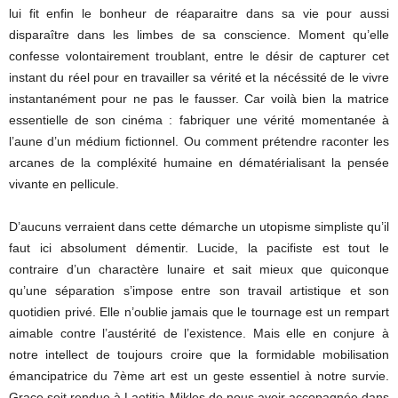
lui fit enfin le bonheur de réaparaitre dans sa vie pour aussi
disparaître dans les limbes de sa conscience. Moment qu’elle
confesse volontairement troublant, entre le désir de capturer cet
instant du réel pour en travailler sa vérité et la nécéssité de le vivre
instantanément pour ne pas le fausser. Car voilà bien la matrice
essentielle de son cinéma : fabriquer une vérité momentanée à
l’aune d’un médium fictionnel. Ou comment prétendre raconter les
arcanes de la compléxité humaine en dématérialisant la pensée
vivante en pellicule.
D’aucuns verraient dans cette démarche un utopisme simpliste qu’il
faut ici absolument démentir. Lucide, la pacifiste est tout le
contraire d’un charactère lunaire et sait mieux que quiconque
qu’une séparation s’impose entre son travail artistique et son
quotidien privé. Elle n’oublie jamais que le tournage est un rempart
aimable contre l’austérité de l’existence. Mais elle en conjure à
notre intellect de toujours croire que la formidable mobilisation
émancipatrice du 7ème art est un geste essentiel à notre survie.
Grace soit rendue à Laetitia Mikles de nous avoir accopagnée dans