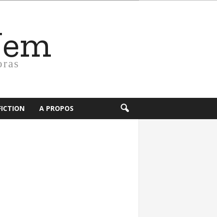
Nem
oras
FICTION
A PROPOS