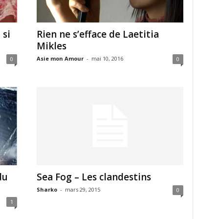
 si
Rien ne s’efface de Laetitia
Mikles
Asie mon Amour
-
mai 10, 2016
0
0
du
Sea Fog – Les clandestins
Sharko
-
mars 29, 2015
0
1