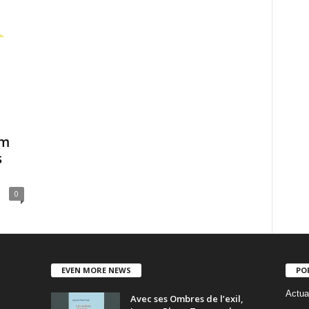
am
s
0
EVEN MORE NEWS
PO
Actua
Avec ses Ombres de l’exil,