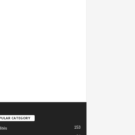
PULAR CATEGORY
153
lités