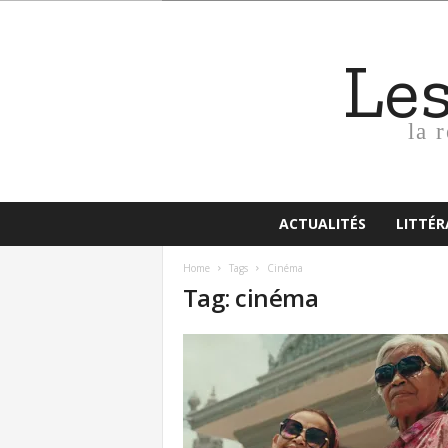
Le
la 
ACTUALITÉS
LITTÉ
Home
Tags
Cinéma
Tag: cinéma