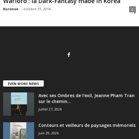
Warlord : la Dark-Fantasy made in Korea
Kuronoe
-
octobre 31, 2014
0
EVEN MORE NEWS
Avec ses Ombres de l’exil, Jeanne Pham Tran
sur le chemin...
juillet 27, 2026
Conteurs et veilleurs de paysages mémoriels
juin 29, 2026