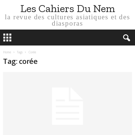
Les Cahiers Du Nem
la revue des cultures asiatiques et des
diasporas
Home
Tags
Corée
Tag: corée