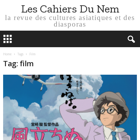
Les Cahiers Du Nem
la revue des cultures asiatiques et des
diasporas
Home
Tags
Film
Tag: film