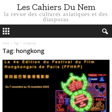
Les Cahiers Du Nem
la revue des cultures asiatiques et des
diasporas
Home
Tags
Hongkong
Tag: hongkong