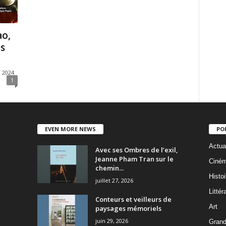
ao,
s
, 2024
1
EVEN MORE NEWS
PO
Actua
Avec ses Ombres de l’exil,
Jeanne Pham Tran sur le
Ciné
chemin...
Histoi
juillet 27, 2026
Littér
Conteurs et veilleurs de
Art
paysages mémoriels
juin 29, 2026
Grand