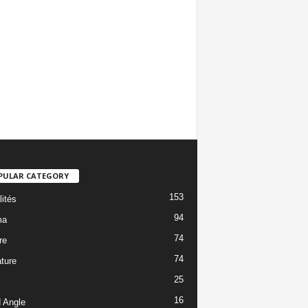
PULAR CATEGORY
153
lités
94
ma
74
re
74
ature
25
16
 Angle