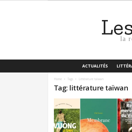
Le
la 
ACTUALITÉS
LITTÉ
Home
Tags
Littérature taïwan
Tag: littérature taïwan