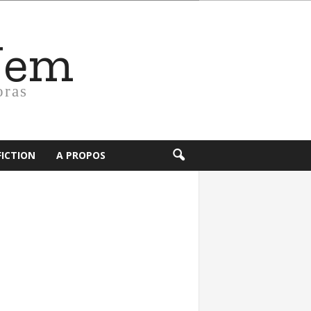
Nem
oras
FICTION
A PROPOS