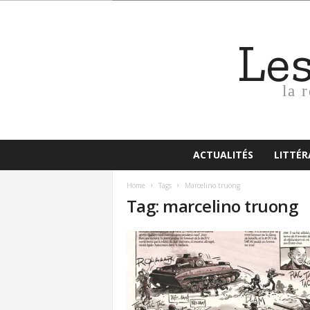
Le
la 
ACTUALITÉS
LITTÉ
Home
Tags
Marcelino truong
Tag: marcelino truong