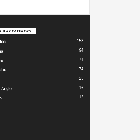
PULAR CATEGORY
153
lités
94
ma
74
re
74
ature
25
16
 Angle
13
n