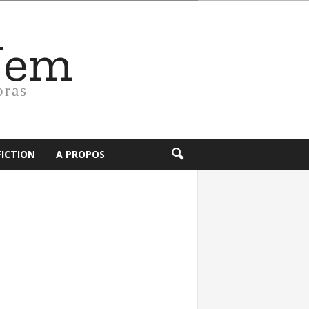
Nem
oras
FICTION
A PROPOS