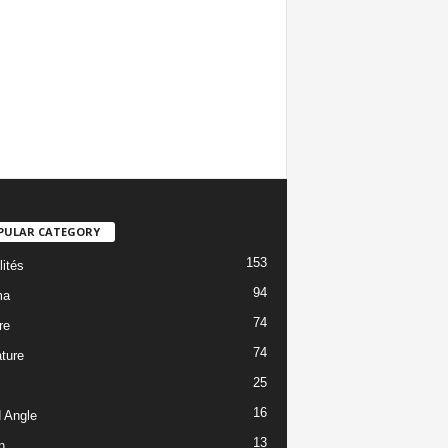
PULAR CATEGORY
153
lités
94
ma
74
re
74
ature
25
16
 Angle
13
n