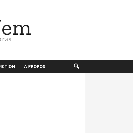
Nem
oras
FICTION
A PROPOS