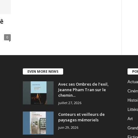
ê
0
EVEN MORE NEWS
PO
Actua
Avec ses Ombres de l’exil,
Jeanne Pham Tran sur le
Ciné
chemin...
Histoi
juillet 27, 2026
Littér
Conteurs et veilleurs de
Art
paysages mémoriels
juin 29, 2026
Grand
Fictio