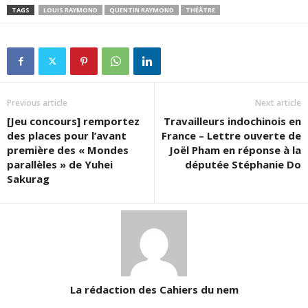
TAGS
LOUIS RAYMOND
QUENTIN RAYMOND
THÉÂTRE
Previous article
Next article
[Jeu concours] remportez
Travailleurs indochinois en
des places pour l’avant
France – Lettre ouverte de
première des « Mondes
Joël Pham en réponse à la
parallèles » de Yuhei
députée Stéphanie Do
Sakurag
La rédaction des Cahiers du nem