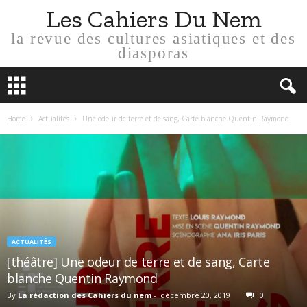
Les Cahiers Du Nem
la revue des cultures asiatiques et des
diasporas
Home
Actualités
Une odeur de terre et de sang, Carte blanche Quentin Raymond
ACTUALITÉS
[théâtre] Une odeur de terre et de sang, Carte
blanche Quentin Raymond
By
La rédaction des Cahiers du nem
-
décembre 20, 2019
0