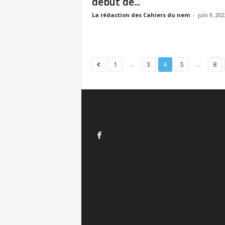
début de...
La rédaction des Cahiers du nem
-
juin 9, 202
...
...
1
3
4
5
8