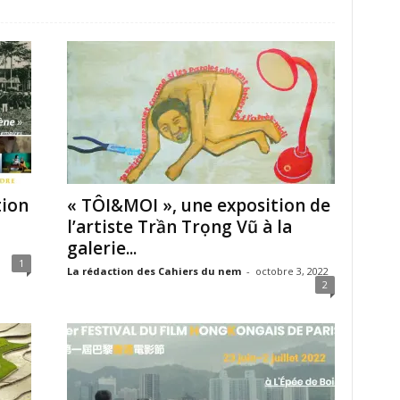
tion
« TÔI&MOI », une exposition de
l’artiste Trần Trọng Vũ à la
galerie...
1
La rédaction des Cahiers du nem
-
octobre 3, 2022
2