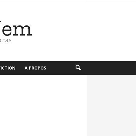
Nem
oras
FICTION
A PROPOS