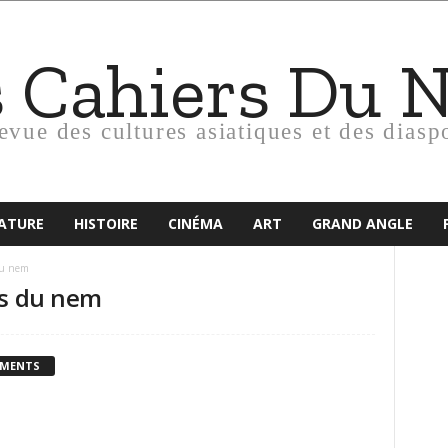
s Cahiers Du 
revue des cultures asiatiques et des diasp
RATURE
HISTOIRE
CINÉMA
ART
GRAND ANGLE
du nem
rs du nem
MMENTS