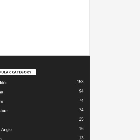
PULAR CATEGORY
153
lités
94
ma
74
re
74
ature
25
16
 Angle
13
n