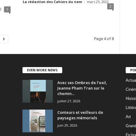
La rédaction des Cahiers du nem
-
mars 25, 2022
2
2
1
Page 4 of 8
EVEN MORE NEWS
PO
Actua
Avec ses Ombres de l’exil,
Jeanne Pham Tran sur le
Ciné
chemin...
Histoi
juillet 27, 2026
Littér
Conteurs et veilleurs de
Art
paysages mémoriels
juin 29, 2026
Grand
Fictio