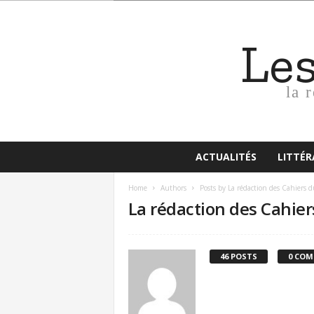
Le
la 
ACTUALITÉS
LITTÉ
Home
Authors
Posts by La rédaction des Cahiers 
La rédaction des Cahie
46 POSTS
0 CO