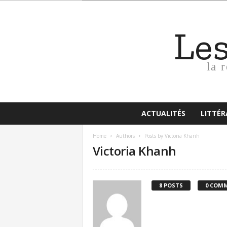
Le
la 
ACTUALITÉS
LITTÉ
Home
Authors
Posts by Victoria Khanh
Victoria Khanh
8 POSTS
0 COM