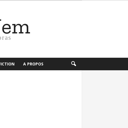
Nem
oras
FICTION
A PROPOS