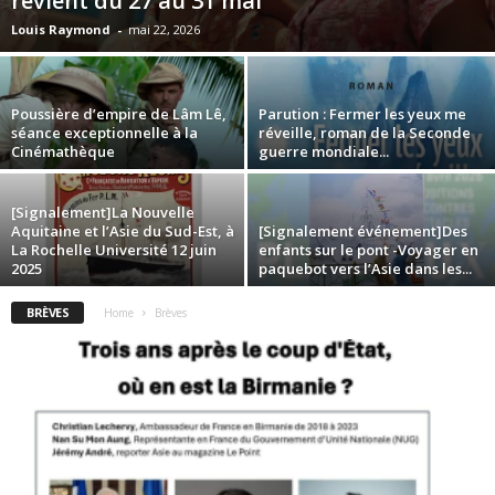
revient du 27 au 31 mai
Louis Raymond
-
mai 22, 2026
Poussière d’empire de Lâm Lê,
Parution : Fermer les yeux me
séance exceptionnelle à la
réveille, roman de la Seconde
Cinémathèque
guerre mondiale...
[Signalement]La Nouvelle
Aquitaine et l’Asie du Sud-Est, à
[Signalement événement]Des
La Rochelle Université 12 juin
enfants sur le pont -Voyager en
2025
paquebot vers l’Asie dans les...
BRÈVES
Home
Brèves