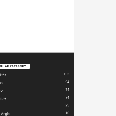
PULAR CATEGORY
153
lités
94
ma
74
re
74
ature
25
16
 Angle