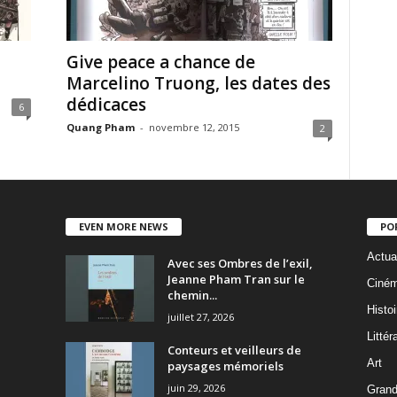
Give peace a chance de
Marcelino Truong, les dates des
dédicaces
6
Quang Pham
-
novembre 12, 2015
2
EVEN MORE NEWS
PO
Actua
Avec ses Ombres de l’exil,
Jeanne Pham Tran sur le
Ciné
chemin...
Histoi
juillet 27, 2026
Littér
Conteurs et veilleurs de
Art
paysages mémoriels
juin 29, 2026
Grand