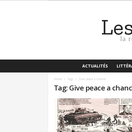
Le
la 
ACTUALITÉS
LITTÉ
Home
Tags
Give peace a chance
Tag: Give peace a chan