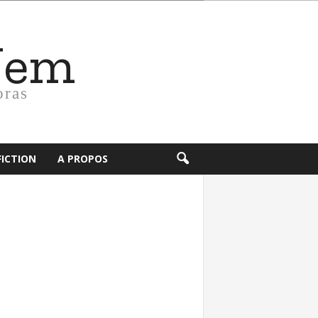
Nem
oras
FICTION
A PROPOS