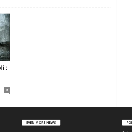
i :
0
EVEN MORE NEWS
PO