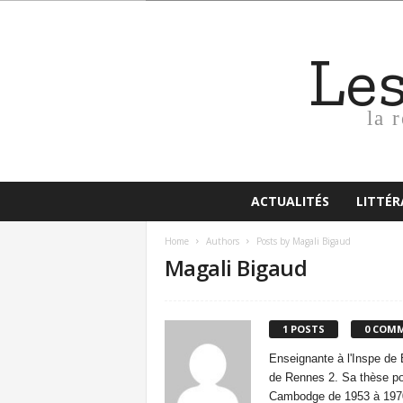
Le
la 
ACTUALITÉS
LITTÉ
Home
Authors
Posts by Magali Bigaud
Magali Bigaud
1 POSTS
0 COM
Enseignante à l'Inspe de B
de Rennes 2. Sa thèse por
Cambodge de 1953 à 197