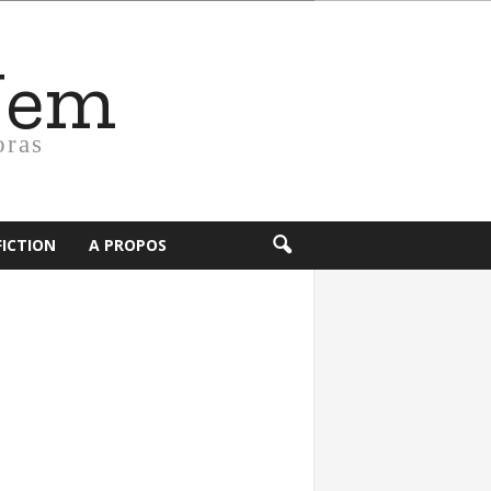
Nem
oras
FICTION
A PROPOS