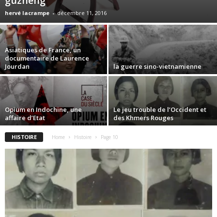
guzheng
hervé lacrampe
-
décembre 11, 2016
Asiatiques de France, un
documentaire de Laurence
Jourdan
la guerre sino-vietnamienne
Opium en Indochine, une
Le jeu trouble de l’Occident et
affaire d’Etat
des Khmers Rouges
HISTOIRE
Home
Histoire
Page 10