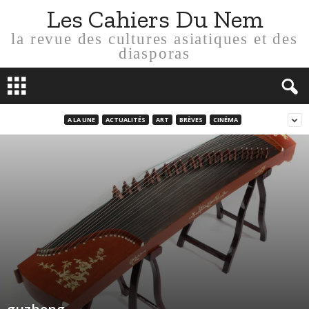
Les Cahiers Du Nem
la revue des cultures asiatiques et des
diasporas
A LA UNE
ACTUALITÉS
ART
BRÈVES
CINÉMA