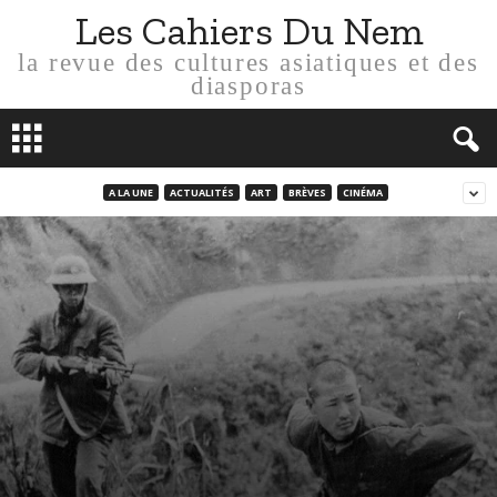
Les Cahiers Du Nem
la revue des cultures asiatiques et des
diasporas
A LA UNE
ACTUALITÉS
ART
BRÈVES
CINÉMA