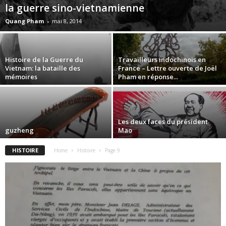
la guerre sino-vietnamienne
Quang Pham
-
mai 8, 2014
Histoire de la Guerre du
Travailleurs indochinois en
Vietnam: la bataille des
France – Lettre ouverte de Joël
mémoires
Pham en réponse...
Les deux faces du président
guzheng
Mao
HISTOIRE
Home
Histoire
Page 9