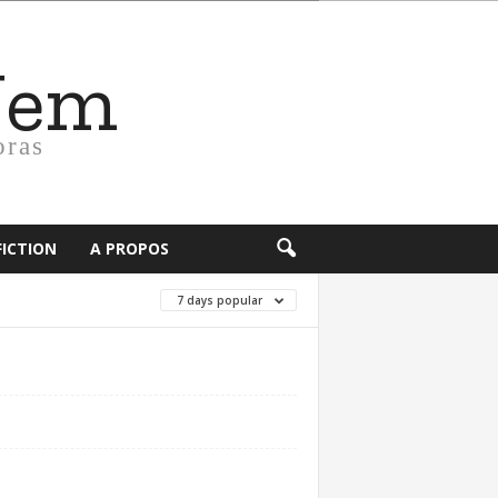
Nem
oras
FICTION
A PROPOS
7 days popular