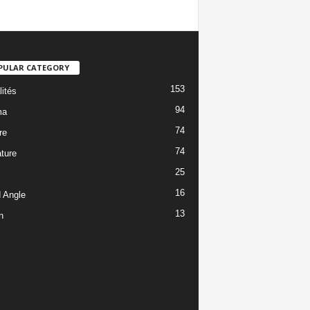
PULAR CATEGORY
153
lités
94
ma
74
re
74
ature
25
16
 Angle
13
n