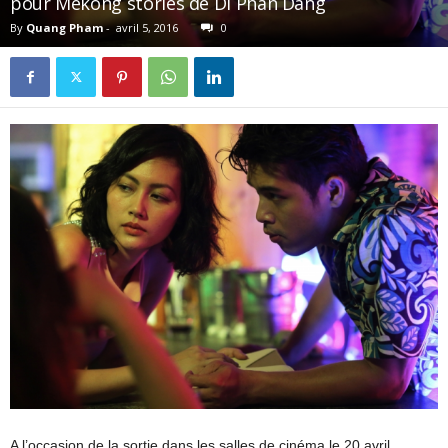
pour Mekong stories de Di Phan Dang
By
Quang Pham
-
avril 5, 2016
0
A l’occasion de la sortie dans les salles de cinéma le 20 avril