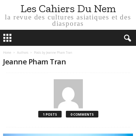
Les Cahiers Du Nem
la revue des cultures asiatiques et des
diasporas
Home
Authors
Posts by Jeanne Pham Tran
Jeanne Pham Tran
1 POSTS
0 COMMENTS