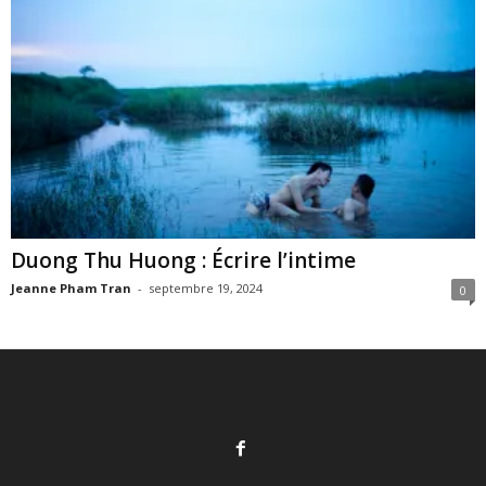
Duong Thu Huong : Écrire l’intime
Jeanne Pham Tran
-
septembre 19, 2024
0