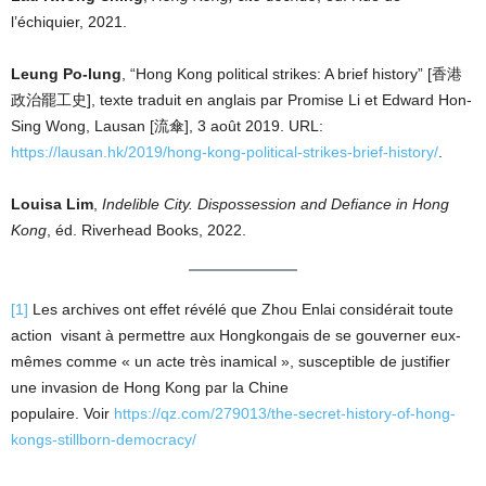
l’échiquier, 2021.
Leung Po-lung
, “Hong Kong political strikes: A brief history” [香港
政治罷工史], texte traduit en anglais par Promise Li et Edward Hon-
Sing Wong, Lausan [流傘], 3 août 2019. URL:
https://lausan.hk/2019/hong-kong-political-strikes-brief-history/
.
Louisa Lim
,
Indelible City. Dispossession and Defiance in Hong
Kong
, éd. Riverhead Books, 2022.
[1]
Les archives ont effet révélé que Zhou Enlai considérait toute
action visant à permettre aux Hongkongais de se gouverner eux-
mêmes comme « un acte très inamical », susceptible de justifier
une invasion de Hong Kong par la Chine
populaire. Voir
https://qz.com/279013/the-secret-history-of-hong-
kongs-stillborn-democracy/