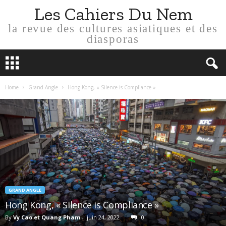
Les Cahiers Du Nem
la revue des cultures asiatiques et des
diasporas
Home
Grand Angle
Hong Kong, « Silence is Compliance »
GRAND ANGLE
Hong Kong, « Silence is Compliance »
By
Vy Cao et Quang Pham
-
juin 24, 2022
0