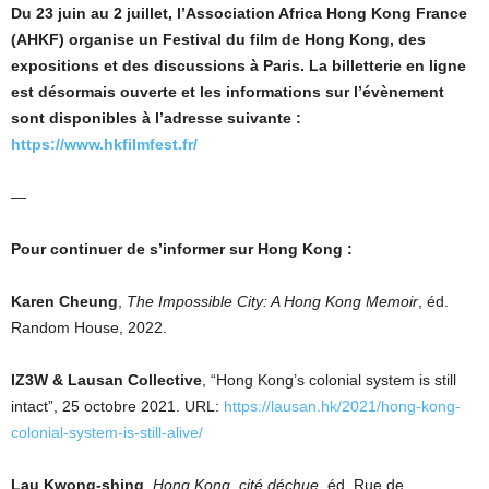
Du 23 juin au 2 juillet, l’Association Africa Hong Kong France
(AHKF) organise un Festival du film de Hong Kong, des
expositions et des discussions à Paris. La billetterie en ligne
est désormais ouverte et les informations sur l’évènement
sont disponibles à l’adresse suivante :
https://www.hkfilmfest.fr/
—
Pour continuer de s’informer sur Hong Kong :
Karen Cheung
,
The Impossible City: A Hong Kong Memoir
, éd.
Random House, 2022.
IZ3W & Lausan Collective
, “Hong Kong’s colonial system is still
intact”, 25 octobre 2021. URL:
https://lausan.hk/2021/hong-kong-
colonial-system-is-still-alive/
Lau Kwong-shing
,
Hong Kong, cité déchue
, éd. Rue de