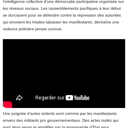
l’intelligence collective d’une démocratie participative organisée sur
les réseaux sociaux. Les rassemblements pacifiques à leur début
se durcissent pour se défendre contre la répression des autorités
qui envoient les triades tabasser les manifestants, déchaîne une
violence policière jamais connue.
Une poignée d’actes violents sont commis par les manifestants
envers des militants pro gouvernementaux. Des actes isolés qui
sont alors repris et amplifiés par la propagande d’Etat pour