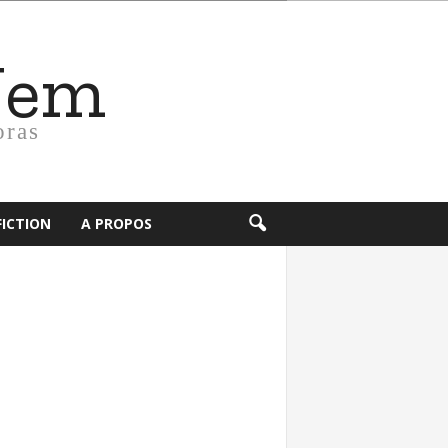
Nem
oras
FICTION
A PROPOS