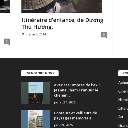
Itinéraire d’enfance, de Dương
Thu Hương.
M
-
mai 5, 2014
0
0
EVEN MORE NEWS
PO
Actua
Avec ses Ombres de l’exil,
Jeanne Pham Tran sur le
Ciné
chemin...
Histoi
juillet 27, 2026
Littér
Conteurs et veilleurs de
Art
paysages mémoriels
juin 29, 2026
Grand