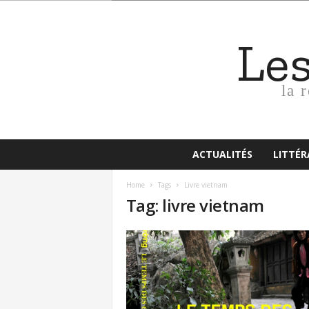
Le
la 
ACTUALITÉS
LITTÉ
Home
Tags
Livre vietnam
Tag: livre vietnam