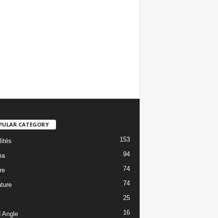
PULAR CATEGORY
153
lités
94
ma
74
re
74
ature
25
16
 Angle