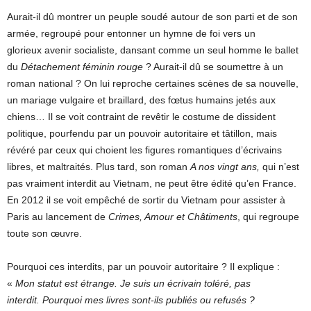
Aurait-il dû montrer un peuple soudé autour de son parti et de son
armée, regroupé pour entonner un hymne de foi vers un
glorieux avenir socialiste, dansant comme un seul homme le ballet
du
Détachement féminin rouge
? Aurait-il dû se soumettre à un
roman national ? On lui reproche certaines scènes de sa nouvelle,
un mariage vulgaire et braillard, des fœtus humains jetés aux
chiens… Il se voit contraint de revêtir le costume de dissident
politique, pourfendu par un pouvoir autoritaire et tâtillon, mais
révéré par ceux qui choient les figures romantiques d’écrivains
libres, et maltraités. Plus tard, son roman
A nos vingt ans,
qui n’est
pas vraiment interdit au Vietnam, ne peut être édité qu’en France.
En 2012 il se voit empêché de sortir du Vietnam pour assister à
Paris au lancement de
Crimes, Amour et Châtiments
, qui regroupe
toute son œuvre.
Pourquoi ces interdits, par un pouvoir autoritaire ? Il explique :
«
Mon statut est étrange. Je suis un écrivain toléré, pas
interdit. Pourquoi mes livres sont-ils publiés ou refusés ?