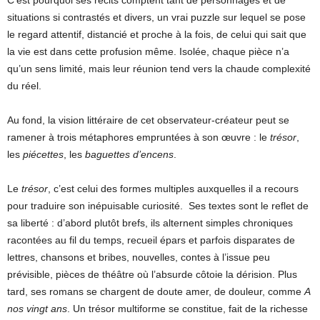
C’est pourquoi ses récits comptent tant de personnages et de
situations si contrastés et divers, un vrai puzzle sur lequel se pose
le regard attentif, distancié et proche à la fois, de celui qui sait que
la vie est dans cette profusion même. Isolée, chaque pièce n’a
qu’un sens limité, mais leur réunion tend vers la chaude complexité
du réel.
Au fond, la vision littéraire de cet observateur-créateur peut se
ramener à trois métaphores empruntées à son œuvre : le
trésor
,
les
piécettes
, les
baguettes d’encens
.
Le
trésor
, c’est celui des formes multiples auxquelles il a recours
pour traduire son inépuisable curiosité. Ses textes sont le reflet de
sa liberté : d’abord plutôt brefs, ils alternent simples chroniques
racontées au fil du temps, recueil épars et parfois disparates de
lettres, chansons et bribes, nouvelles, contes à l’issue peu
prévisible, pièces de théâtre où l’absurde côtoie la dérision. Plus
tard, ses romans se chargent de doute amer, de douleur, comme
A
nos vingt ans
. Un trésor multiforme se constitue, fait de la richesse