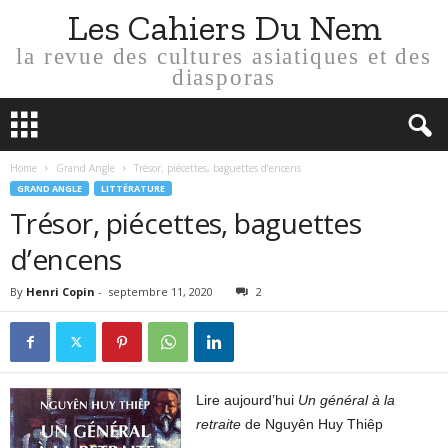
Les Cahiers Du Nem
la revue des cultures asiatiques et des
diasporas
Home
Grand Angle
Trésor, piécettes, baguettes d’encens
GRAND ANGLE
LITTÉRATURE
Trésor, piécettes, baguettes
d’encens
By
Henri Copin
-
septembre 11, 2020
2
Lire aujourd’hui
Un général à la
retraite
de Nguyên Huy Thiêp