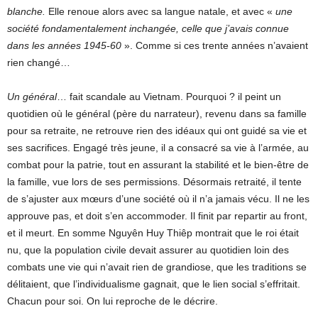
blanche.
Elle renoue alors avec sa langue natale, et avec «
une
société fondamentalement inchangée, celle que j’avais connue
dans les années 1945-60
». Comme si ces trente années n’avaient
rien changé…
Un général
… fait scandale au Vietnam. Pourquoi ? il peint un
quotidien où le général (père du narrateur), revenu dans sa famille
pour sa retraite, ne retrouve rien des idéaux qui ont guidé sa vie et
ses sacrifices. Engagé très jeune, il a consacré sa vie à l’armée, au
combat pour la patrie, tout en assurant la stabilité et le bien-être de
la famille, vue lors de ses permissions. Désormais retraité, il tente
de s’ajuster aux mœurs d’une société où il n’a jamais vécu. Il ne les
approuve pas, et doit s’en accommoder. Il finit par repartir au front,
et il meurt. En somme Nguyên Huy Thiêp montrait que le roi était
nu, que la population civile devait assurer au quotidien loin des
combats une vie qui n’avait rien de grandiose, que les traditions se
délitaient, que l’individualisme gagnait, que le lien social s’effritait.
Chacun pour soi. On lui reproche de le décrire.