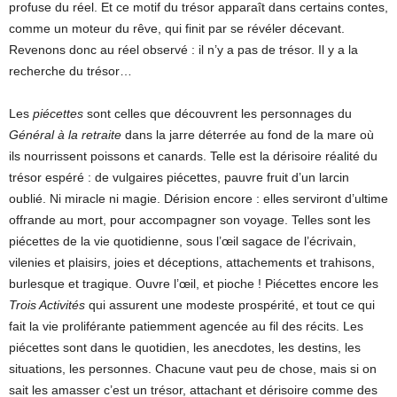
profuse du réel. Et ce motif du trésor apparaît dans certains contes,
comme un moteur du rêve, qui finit par se révéler décevant.
Revenons donc au réel observé : il n’y a pas de trésor. Il y a la
recherche du trésor…
Les
piécettes
sont celles que découvrent les personnages du
Général
à la retraite
dans la jarre déterrée au fond de la mare où
ils nourrissent poissons et canards. Telle est la dérisoire réalité du
trésor espéré : de vulgaires piécettes, pauvre fruit d’un larcin
oublié. Ni miracle ni magie. Dérision encore : elles serviront d’ultime
offrande au mort, pour accompagner son voyage. Telles sont les
piécettes de la vie quotidienne, sous l’œil sagace de l’écrivain,
vilenies et plaisirs, joies et déceptions, attachements et trahisons,
burlesque et tragique. Ouvre l’œil, et pioche ! Piécettes encore les
Trois Activités
qui assurent une modeste prospérité, et tout ce qui
fait la vie proliférante patiemment agencée au fil des récits. Les
piécettes sont dans le quotidien, les anecdotes, les destins, les
situations, les personnes. Chacune vaut peu de chose, mais si on
sait les amasser c’est un trésor, attachant et dérisoire comme des