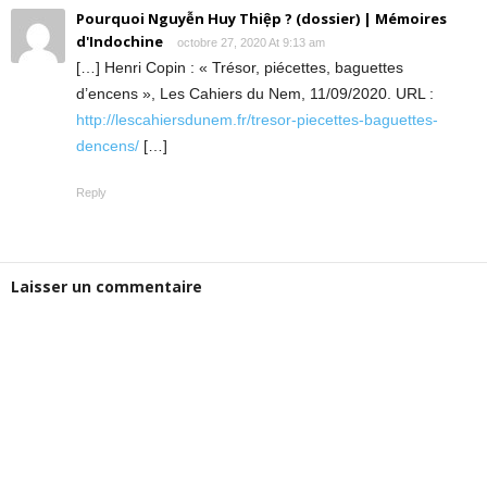
Pourquoi Nguyễn Huy Thiệp ? (dossier) | Mémoires
d'Indochine
octobre 27, 2020 At 9:13 am
[…] Henri Copin : « Trésor, piécettes, baguettes
d’encens », Les Cahiers du Nem, 11/09/2020. URL :
http://lescahiersdunem.fr/tresor-piecettes-baguettes-
dencens/
[…]
Reply
Laisser un commentaire