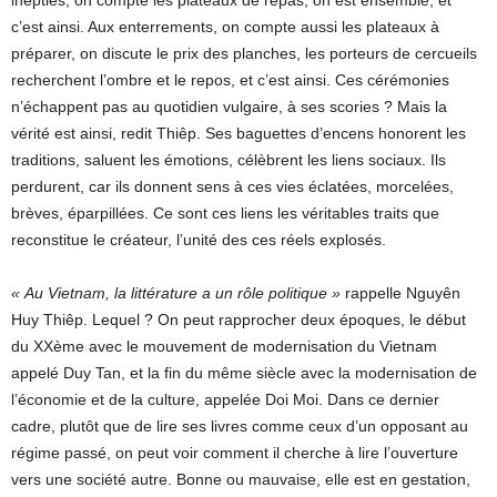
inepties, on compte les plateaux de repas, on est ensemble, et
c’est ainsi. Aux enterrements, on compte aussi les plateaux à
préparer, on discute le prix des planches, les porteurs de cercueils
recherchent l’ombre et le repos, et c’est ainsi. Ces cérémonies
n’échappent pas au quotidien vulgaire, à ses scories ? Mais la
vérité est ainsi, redit Thiêp. Ses baguettes d’encens honorent les
traditions, saluent les émotions, célèbrent les liens sociaux. Ils
perdurent, car ils donnent sens à ces vies éclatées, morcelées,
brèves, éparpillées. Ce sont ces liens les véritables traits que
reconstitue le créateur, l’unité des ces réels explosés.
« Au Vietnam, la littérature a un rôle politique »
rappelle Nguyên
Huy Thiêp. Lequel ? On peut rapprocher deux époques, le début
du XXème avec le mouvement de modernisation du Vietnam
appelé Duy Tan, et la fin du même siècle avec la modernisation de
l’économie et de la culture, appelée Doi Moi. Dans ce dernier
cadre, plutôt que de lire ses livres comme ceux d’un opposant au
régime passé, on peut voir comment il cherche à lire l’ouverture
vers une société autre. Bonne ou mauvaise, elle est en gestation,