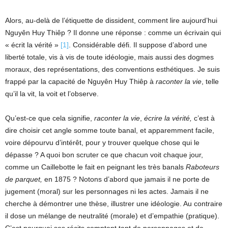
Alors, au-delà de l’étiquette de dissident, comment lire aujourd’hui
Nguyên Huy Thiêp ? Il donne une réponse : comme un écrivain qui
« écrit la vérité »
[1]
. Considérable défi. Il suppose d’abord une
liberté totale, vis à vis de toute idéologie, mais aussi des dogmes
moraux, des représentations, des conventions esthétiques. Je suis
frappé par la capacité de Nguyên Huy Thiêp à
raconter la vie
, telle
qu’il la vit, la voit et l’observe.
Qu’est-ce que cela signifie,
raconter la vie
,
écrire la vérité,
c’est à
dire choisir cet angle somme toute banal, et apparemment facile,
voire dépourvu d’intérêt, pour y trouver quelque chose qui le
dépasse ? A quoi bon scruter ce que chacun voit chaque jour,
comme un Caillebotte le fait en peignant les très banals
Raboteurs
de parquet,
en 1875 ? Notons d’abord que jamais il ne porte de
jugement (moral) sur les personnages ni les actes. Jamais il ne
cherche à démontrer une thèse, illustrer une idéologie. Au contraire
il dose un mélange de neutralité (morale) et d’empathie (pratique).