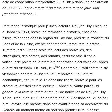
acte de coopération interprétative ». Et Thiêp dans une déclaration
de 2008 :
« C’est à l’intérieur du lecteur que tout se joue. Moi,
j’ignore sa réaction. »
Petit rappel historique pour jeunes lecteurs. Nguyên Huy Thiêp, né
à Hanoï en 1950, reçoit une formation d’historien, enseigne
plusieurs années dans la région du Tây Bac, près de la frontière du
Laos et de la Chine, exerce cent métiers, restaurateur, artiste,
illustrateur d’ouvrages scolaires, écrit des nouvelles, des
chroniques, des contes, des romans, et du théâtre. Il est le
voltigeur de pointe de la première génération d’écrivains de l’après-
ème
guerre du Vietnam. En 1986, le 6
Congrès du Parti communiste
vietnamien décrète le
Doi Moi
, ou Renouveau : ouverture
économique, et culturelle. Et donc une liberté nouvelle pour les
créateurs, artistes et intellectuels. L’année suivante paraît
Un
général à la retraite
, premier recueil de nouvelles de Nguyên Huy
Thiêp. Traduit en 1990 (déjà trente ans) aux éditions de l’Aube par
Kim Lefèvre, elle raconte dans son avant-propos sa découverte du
Général
au moment même où sort son premier livre,
Métisse