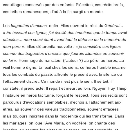
coquillages conservés par des enfants. Piécettes, ces récits brefs,
ces bribes romanesques, d’où à la fin surgit un monde.
Les
baguettes d’encens,
enfin. Elles ouvrent le récit du
Général…
« En écrivant ces lignes, j’ai éveillé des émotions que le temps avait
effacées… mon souci étant avant tout la défense de la mémoire de
mon père
». Elles clôturentla nouvelle :
« je considère ces lignes
comme des baguettes d’encens que j’aurais allumées en souvenir
de lui ».
Hommage du narrateur (l’auteur ?) au père, au héros, au
vieil homme digne. En exil chez les siens, ce héros humble incarne
tous les combats du passé, affronte le présent avec le silence ou
l’effacement discret. Ce monde n’est plus le sien. Il se tait, il
constate, il prend acte. Il repart et meurt au loin. Nguyên Huy Thiêp
l’instaure en héros taciturne, forçant le respect. Tous ses récits sont
parcourus d’évocations semblables, d’échos à l’attachement aux
êtres, au souvenir des valeurs traditionnelles, souvent effacées
mais toujours inscrites dans la modernité qui les transforme. Dans
les mariages, on joue l’Ave Maria, on vocifère, on chante des