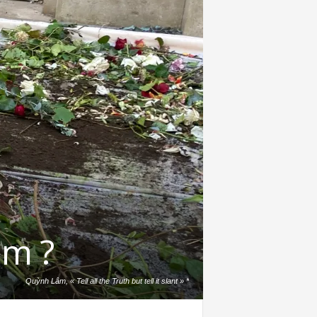
am ?
Quỳnh Lâm, « Tell all the Truth but tell it slant » *