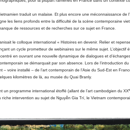
thnographiques, pour la plupart ramenés en France dans un contexte col
 vietnamien traduit un malaise. Et plus encore une méconnaissance de l
ne les liens profonds entre la difficulté de la scène contemporaine vie
e manque de ressources et de recherches sur ce sujet en France.
ait le colloque international « Histoires en devenir. Relier et repense
nt un cycle prometteur de webinaires sur le même sujet. L’objectif était
centré en ouvrant une nouvelle dynamique de dialogues et d’échanges 
contemporain se démarquait par son absence. Lors de l’introduction du c
 – voire installé – de l’art contemporain de l’Asie du Sud-Est en France
lques kilomètres de là, au musée du Quai Branly.
t un programme international étoffé (allant de l’art cambodgien du XX
 riche intervention au sujet de Nguyễn Gia Trí, le Vietnam contempora