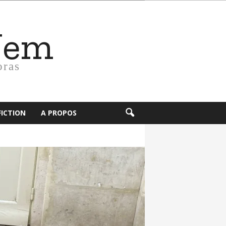
Nem
oras
FICTION
A PROPOS