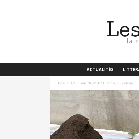
Le
la 
ACTUALITÉS
LITTÉ
Home
Art
Asia NOW 2023 : année du Vietnam ?