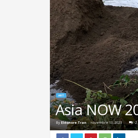
ART
Asia NOW 20
By
Eléonore Tran
-
novembre 13, 2023
2