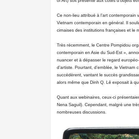
of Art) soit présenté aux côtés d’objets e
Ce non-lieu attribué à l’art contemporain
Vietnam contemporain en général. Il soulig
cimaises des institutions françaises et l
Très récemment, le Centre Pompidou organis
contemporain en Asie du Sud-Est », annonça
nuancer et à dépasser le regard européo-
d’artiste. Pourtant, d’emblée, le Vietnam 
succédèrent, vantant le succès grandissant
alors même que Dinh Q. Lê exposait à que
Quant aux webinaires, ceux-ci présentaien
Nena Saguil). Cependant, malgré une très
nombreuses discussions.