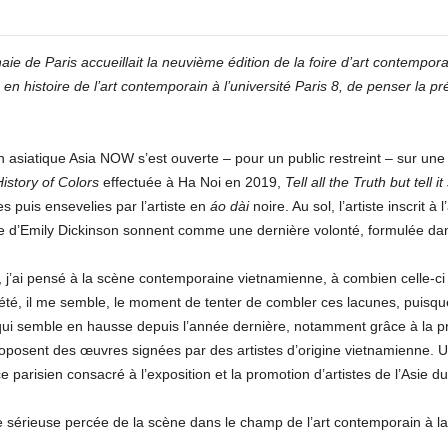
aie de Paris accueillait la neuvième édition de la foire d’art contempora
en histoire de l’art contemporain à l’université Paris 8, de penser la p
in asiatique Asia NOW s’est ouverte – pour un public restreint – sur u
istory of Colors
effectuée à Ha Noi en 2019,
Tell all the Truth but tell it
s puis ensevelies par l’artiste en
áo dài
noire. Au sol, l’artiste inscrit à
ème d’Emily Dickinson sonnent comme une dernière volonté, formulée dan
, j’ai pensé à la scène contemporaine vietnamienne, à combien celle-ci é
, il me semble, le moment de tenter de combler ces lacunes, puisque t
 qui semble en hausse depuis l’année dernière, notamment grâce à la 
proposent des œuvres signées par des artistes d’origine vietnamienne.
parisien consacré à l’exposition et la promotion d’artistes de l’Asie d
ne sérieuse percée de la scène dans le champ de l’art contemporain à la