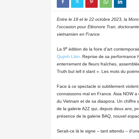
Entre le 19 et le 22 octobre 2023, la Monn
l’occasion pour Eléonore Tran, doctorante 
vietnamien en France.
e
La 9
édition de la foire d’art contempora
Quỳnh Lâm
. Reprise de sa performance
H
enterrement de fleurs fraîches, assemblée
Truth but tell it slant ». Les mots du po
Face à ce spectacle si subtilement violent
connaissons mal en France. Asia NOW a été
du Vietnam et de sa diaspora. Un chiffre
de la galerie A2Z qui, depuis deux ans, 
présence de la galerie BAQ, nouvel espace 
Serait-ce là le signe – tant attendu – d’u