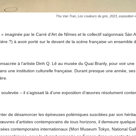
Thu Van Tran, Les couleurs du gris, 2023, exposition
 imaginée par le Carré d’Art de Nîmes et le collectif saïgonnais Sàn A
rnière ?) à avoir porté sur le devant de la scène française un ensembl
consacrée à l’artiste Dinh Q. Lê au musée du Quai Branly, pour voir une n
s une institution culturelle française. Durant presque une année, ses
 de Lacharrière.
ois soulevée – il s’agissait là d’une exposition d’œuvres résolument c
tenter de désamorcer les épineuses polémiques suscitées par son héritag
 œuvres d’artistes contemporains de tous horizons, il demeure quelque
ées contemporains internationaux (Mori Museum Tokyo, National Ga