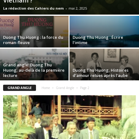
Vietnam ?
La rédaction des Cahiers du nem
-
mai 2, 2025
Duong Thu Huong : la force du
Duong Thu Huong : Écrire
roman-fleuve
l’intime
Grand angle: Duong Thu
Huong, au-delà de la première
Duong Thu Huong, Histoires
lecture
d’amour relues après l’aube
GRAND ANGLE
Home
Grand Angle
Page 2