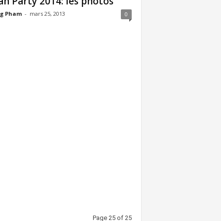
an Party 2014: les photos
g Pham
-
mars 25, 2013
0
Page 25 of 25