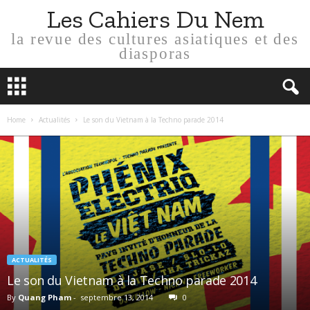
Les Cahiers Du Nem
la revue des cultures asiatiques et des
diasporas
Home
Actualités
Le son du Vietnam à la Techno parade 2014
ACTUALITÉS
Le son du Vietnam à la Techno parade 2014
By
Quang Pham
-
septembre 13, 2014
0