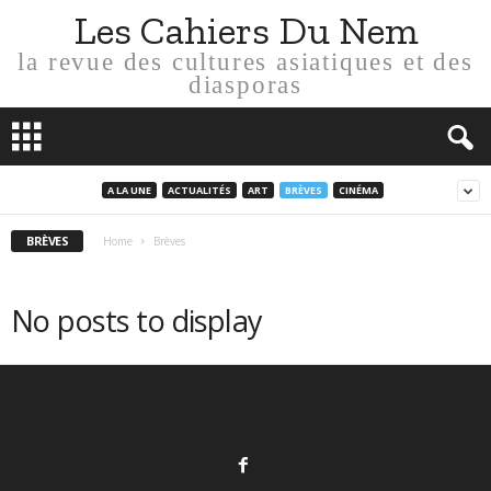
Les Cahiers Du Nem
la revue des cultures asiatiques et des
diasporas
A LA UNE
ACTUALITÉS
ART
BRÈVES
CINÉMA
BRÈVES
Home
Brèves
No posts to display