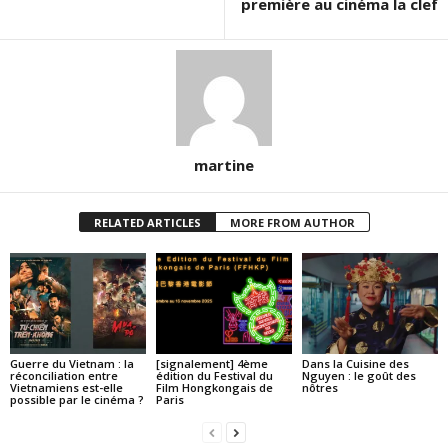
première au cinéma la clef
martine
RELATED ARTICLES
MORE FROM AUTHOR
Guerre du Vietnam : la
[signalement] 4ème
Dans la Cuisine des
réconciliation entre
édition du Festival du
Nguyen : le goût des
Vietnamiens est-elle
Film Hongkongais de
nôtres
possible par le cinéma ?
Paris