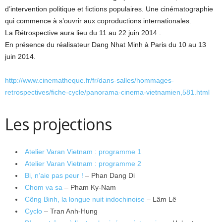
d’intervention politique et fictions populaires. Une cinématographie
qui commence à s’ouvrir aux coproductions internationales.
La Rétrospective aura lieu du 11 au 22 juin 2014 .
En présence du réalisateur Dang Nhat Minh à Paris du 10 au 13
juin 2014.
http://www.cinematheque.fr/fr/dans-salles/hommages-
retrospectives/fiche-cycle/panorama-cinema-vietnamien,581.html
Les projections
Atelier Varan Vietnam : programme 1
Atelier Varan Vietnam : programme 2
Bi, n’aie pas peur !
– Phan Dang Di
Chom va sa
– Pham Ky-Nam
Công Binh, la longue nuit indochinoise
– Lâm Lê
Cyclo
– Tran Anh-Hung