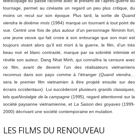
télescopage du passé raconté avec le présent de l’après-guerre du
tournage, permet au cinéaste un regard un peu plus critique, du
moins un recul sur son époque. Plus tard, la sortie de
Quand
viendra le dixième mois
(1984) marque un tournant à tout point de
vue. Centré une fois de plus autour d’un personnage féminin fort,
une jeune veuve qui fait croire à son entourage que son mari est
toujours vivant alors qu’il est mort à la guerre, le film, d’un très
beau noir et blanc contrasté, marque par sa sobriété intimiste et
révèle son auteur, Dang Nhat Minh, qui connaîtra la censure avec
ce film, avant de devenir l’un des réalisateurs vietnamiens
reconnus dans son pays comme à l’étranger (
Quand viendra
…
sera le premier film vietnamien à être projeté ensuite sur des
écrans occidentaux). Lui succèderont plusieurs grands classiques,
tels que
Nostalgie de la campagne
(1995), regard attentionné sur la
société paysanne vietnamienne, et
La Saison des goyaves
(1999-
2000) décrivant une société contemporaine en mutation.
LES FILMS DU RENOUVEAU