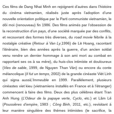
Ces films de Dang Nhat Minh en rejoignent d’autres dans l’histoire
du cinéma vietnamien, réalisés juste après l’adoption d’une
nouvelle orientation politique par le Parti communiste vietnamien, le
dôi moi (renouveau) fin 1986. Des films animés par l’obsession de
la reconstruction d’un pays, d’une société marquée par des conflits,
et recouvrant des formes très diverses, du
road movie
fébrile à la
nostalgie créative (
Retour à Van Ly
,1996) de Lē Hoang, racontant
l’itinéraire, bien des années après la guerre, d’un ancien soldat
venu rendre un dernier hommage à son ami mort au combat en
rapportant ses os à sa mère), du huis-clos intimiste et douloureux
(
Vies de sable
, 1999, de Nguyen Than Vān) ou encore du conte
mélancolique (
Il fut un temps
, 2002) de la grande cinéaste Viēt Linh
qui signa aussi
L’Immeuble
en 1999. Parallèlement, plusieurs
cinéastes viet kieu (vietnamiens installés en France et à l’étranger)
commencent à faire des films. Deux des plus célèbres étant Tran
Anh Hung (
L’Odeur de la papaye verte, Cyclo
, etc.) et Lâm Lê
(
Poussières d’empire
, 1983 ;
Công Binh
, 2011, etc.), revisitant à
leur manière singulière des thèmes intimistes (le sacrifice, la