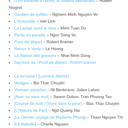
D’un extrême à l’autre, le cinéma vietnamien
– Hubert
Niogret
Gardien de buffles
– Nghiem-Minh Nguyen-Vo
L’Immeuble
– Viet Linh
La Lampe dans le rêve
– Minh Tuan Do
Perdu au paradis
– Ngoc Dang Vu
Point de départ
– Robert Kramer
Retour à Vanly
– Le Hoang
La Saison des goyaves
– Nhat Minh Dang
Say kom sa / Point de départ : Robert kramer
La terrasse / [Lumière éteinte]
Vertiges
– Bùi Thac Chuyên
Vietnam paradiso
– Ali Benkirane, Julien Lahmi
[Avec ou sans moi]
– Swann Dubus, Tran Phuong Tao
[Course de nuit] / [Vivre dans la peur]
– Büic Thac Chuyën
[L’Histoire de Pao]
– Ngô Quang Hai
[Le Dernier voyage de Madame Phung]
– Tham Nguyen Thi
[Le Rebelle]
– Charlie Nguyen