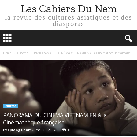
Les Cahiers Du Nem
la revue des cultures asiatiques et des
diasporas
Home
Cinéma
PANORAMA DU CINÉMA VIETNAMIEN à la Cinémathèque française
CINÉMA
PANORAMA DU CINÉMA VIETNAMIEN à la
Cinémathèque française
By
Quang Pham
-
mai 26, 2014
0