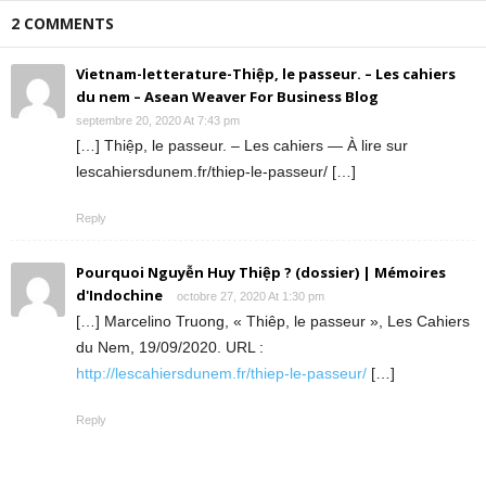
2 COMMENTS
Vietnam-letterature-Thiệp, le passeur. – Les cahiers
du nem – Asean Weaver For Business Blog
septembre 20, 2020 At 7:43 pm
[…] Thiệp, le passeur. – Les cahiers — À lire sur
lescahiersdunem.fr/thiep-le-passeur/ […]
Reply
Pourquoi Nguyễn Huy Thiệp ? (dossier) | Mémoires
d'Indochine
octobre 27, 2020 At 1:30 pm
[…] Marcelino Truong, « Thiêp, le passeur », Les Cahiers
du Nem, 19/09/2020. URL :
http://lescahiersdunem.fr/thiep-le-passeur/
[…]
Reply