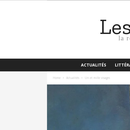
Le
la 
ACTUALITÉS
LITTÉ
Home
Actualités
Un et mille visages