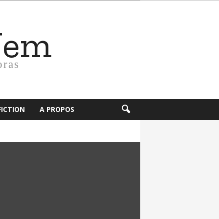
Nem
oras
FICTION
A PROPOS