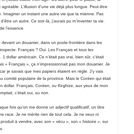
it agréable. L’illusion d’une vie déjà plus longue. Peut-être
. Imaginer un instant une autre vie que la mienne. Pas
d’être un autre. Ce soir-là, j’aurais pu m’inventer ta vie.
 de l’essence.
r devant un douanier, dans un poste-frontière dans les
inspecte. Français ? Oui. Les Français et tous les
1 dollar américain. Ce n’était pas vrai, bien sûr, c’était
ais « Français », ça n’impressionnait pas mon douanier. Je
car je savais que mes papiers étaient en règle. J’y vais
au comité populaire de la province. Mais le Coréen qui était
 son dollar. Français, Coréen, ou Kirghize, aux yeux de mon
mptait, c’était oui, ou non.
que fois qu’on me donne un adjectif qualificatif, un titre
ne race. Je ne mérite rien de tout cela. Je ne veux ni
 produit à vendre, avec son « vécu », son « histoire », sur
s.