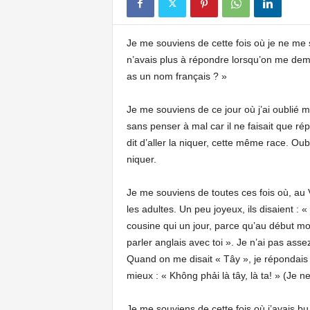
Je me souviens de cette fois où je ne me 
n’avais plus à répondre lorsqu’on me dema
as un nom français ? »
Je me souviens de ce jour où j’ai oublié 
sans penser à mal car il ne faisait que rép
dit d’aller la niquer, cette même race. Oubl
niquer.
Je me souviens de toutes ces fois où, au 
les adultes. Un peu joyeux, ils disaient : «
cousine qui un jour, parce qu’au début mon
parler anglais avec toi ». Je n’ai pas assez
Quand on me disait « Tây », je répondais
mieux : « Không phải là tây, là ta! » (Je ne
Je me souviens de cette fois où j’avais bu, 