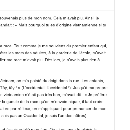
souvenais plus de mon nom. Cela m’avait plu. Ainsi, je
ndait : « Mais pourquoi tu es d’origine vietnamienne si tu
ma race. Tout comme je me souviens du premier enfant qui,
éter les mots des adultes, à la garderie de l’école, m’avait
ier ma race m’avait plu. Dès lors, je n’avais plus rien à
Vietnam, on m’a pointé du doigt dans la rue. Les enfants,
 Tây, tây ! » (L’occidental, l’occidental !). Jusqu’à ma propre
 vietnamien n’était pas très bon, m’avait dit : « Je préfère
 la gueule de la race qu’on m’envoie niquer, il faut croire.
 alors par réflexe, en m’appliquant pour prononcer de mon
 suis pas un Occidental, je suis l’un des nôtres).
et j’avais oublié mon âge. Ou alors, pour le plaisir, la