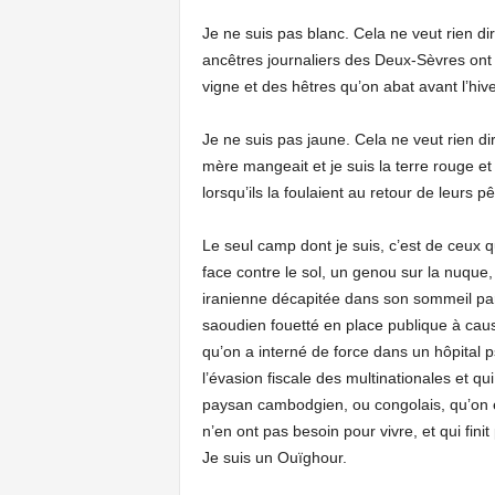
Je ne suis pas blanc. Cela ne veut rien di
ancêtres journaliers des Deux-Sèvres ont 
vigne et des hêtres qu’on abat avant l’hive
Je ne suis pas jaune. Cela ne veut rien di
mère mangeait et je suis la terre rouge e
lorsqu’ils la foulaient au retour de leurs
Le seul camp dont je suis, c’est de ceux q
face contre le sol, un genou sur la nuque, l
iranienne décapitée dans son sommeil par 
saoudien fouetté en place publique à cause
qu’on a interné de force dans un hôpital ps
l’évasion fiscale des multinationales et qu
paysan cambodgien, ou congolais, qu’on ex
n’en ont pas besoin pour vivre, et qui fini
Je suis un Ouïghour.