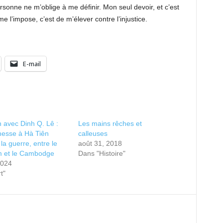
ersonne ne m’oblige à me définir. Mon seul devoir, et c’est
 l’impose, c’est de m’élever contre l’injustice.
E-mail
n avec Dinh Q. Lê :
Les mains rêches et
nesse à Hà Tiên
calleuses
la guerre, entre le
août 31, 2018
m et le Cambodge
Dans "Histoire"
2024
t"