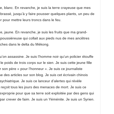
re, blanc. En revanche, je suis la terre crayeuse que mes
brassé, jusqu’à y faire pousser quelques plants, un peu de
r pour mettre leurs troncs dans le feu.
re, jaune. En revanche, je suis les fruits que ma grand-
t poussiéreuse qui collait aux pieds nus de mes ancêtres
 pêches dans le delta du Mékong.
u’on assassine. Je suis l’homme noir qu’un policier étouffe
e poids de trois corps sur le sien. Je suis cette jeune fille
son père « pour l’honneur ». Je suis ce journaliste
 des articles sur son blog. Je suis cet écrivain chinois
ychiatrique. Je suis ce lanceur d’alertes qui révèle
i reçoit tous les jours des menaces de mort. Je suis ce
proprie pour que sa terre soit exploitée par des gens qui
t par crever de faim. Je suis un Yéménite. Je suis un Syrien.