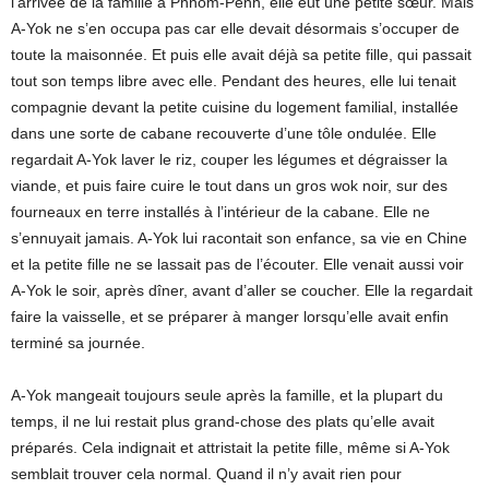
l’arrivée de la famille à Phnom-Penh, elle eut une petite sœur. Mais
A-Yok ne s’en occupa pas car elle devait désormais s’occuper de
toute la maisonnée. Et puis elle avait déjà sa petite fille, qui passait
tout son temps libre avec elle. Pendant des heures, elle lui tenait
compagnie devant la petite cuisine du logement familial, installée
dans une sorte de cabane recouverte d’une tôle ondulée. Elle
regardait A-Yok laver le riz, couper les légumes et dégraisser la
viande, et puis faire cuire le tout dans un gros wok noir, sur des
fourneaux en terre installés à l’intérieur de la cabane. Elle ne
s’ennuyait jamais. A-Yok lui racontait son enfance, sa vie en Chine
et la petite fille ne se lassait pas de l’écouter. Elle venait aussi voir
A-Yok le soir, après dîner, avant d’aller se coucher. Elle la regardait
faire la vaisselle, et se préparer à manger lorsqu’elle avait enfin
terminé sa journée.
A-Yok mangeait toujours seule après la famille, et la plupart du
temps, il ne lui restait plus grand-chose des plats qu’elle avait
préparés. Cela indignait et attristait la petite fille, même si A-Yok
semblait trouver cela normal. Quand il n’y avait rien pour