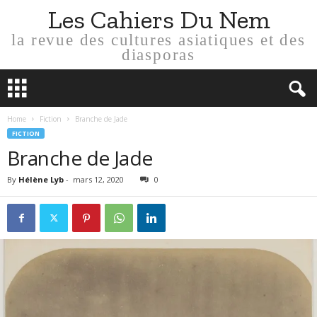
Les Cahiers Du Nem
la revue des cultures asiatiques et des
diasporas
Home
Fiction
Branche de Jade
FICTION
Branche de Jade
By
Hélène Lyb
-
mars 12, 2020
0