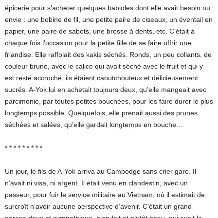
épicerie pour s’acheter quelques babioles dont elle avait besoin ou
envie : une bobine de fil, une petite paire de ciseaux, un éventail en
papier, une paire de sabots, une brosse à dents, etc. C’était à
chaque fois l’occasion pour la petite fille de se faire offrir une
friandise. Elle raffolait des kakis séchés. Ronds, un peu collants, de
couleur brune, avec le calice qui avait séché avec le fruit et qui y
est resté accroché, ils étaient caoutchouteux et délicieusement
sucrés. A-Yok lui en achetait toujours deux, qu’elle mangeait avec
parcimonie, par toutes petites bouchées, pour les faire durer le plus
longtemps possible. Quelquefois, elle prenait aussi des prunes
séchées et salées, qu’elle gardait longtemps en bouche…
* * * * * * * * *
Un jour, le fils de A-Yok arriva au Cambodge sans crier gare. Il
n’avait ni visa, ni argent. Il était venu en clandestin, avec un
passeur, pour fuir le service militaire au Vietnam, où il estimait de
surcroît n’avoir aucune perspective d’avenir. C’était un grand
garçon doux et sympathique, bien fait et plutôt beau, qui avait le