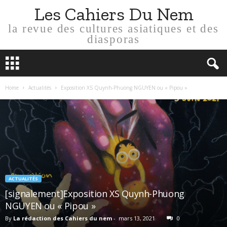
Les Cahiers Du Nem
la revue des cultures asiatiques et des
diasporas
Home
Actualités
Exposition XS Quynh-Phuong NGUYEN ou « Pipou »
ACTUALITÉS
[signalement]Exposition XS Quynh-Phuong
NGUYEN ou « Pipou »
By
La rédaction des Cahiers du nem
-
mars 13, 2021
0