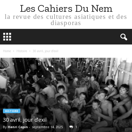
Les Cahiers Du Nem
la revue des cultures asiatiques et des
diasporas
Home
Histoire
30 avril, jour d’exil
HISTOIRE
30 avril, jour d’exil
By
Henri Copin
-
septembre 14, 2025
1