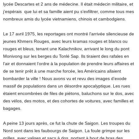
lycée Descartes et 2 ans de médecine. Il était médecin militaire, et
j’espérais que lui et sa famille aient pu s’exfiltrer, comme tous mes
nombreux amis du lycée vietnamiens, chinois et cambodgiens.
Le 17 avril 1975, les reportages ont montré l’arrivée silencieuse de
jeunes Khmers Rouges, avec leurs kramas rouges et blancs ou
rouges et bleus, tenant une Kalachnikov, arrivant le long du pont
Monivong sur les berges du Tonlé Sap. Ils tiraient des rafales en
l’air et donnaient l’ordre à la population de prendre leurs affaires et
de se tenir prêt à une marche forcée, les Américains allaient
bombarder la ville ! Nous avons vu et revu des images d’exode
massif de populations dans un désordre apocalyptique. Les rues
étaient encombrées de files de piétons, baluchons sur le dos, avec
des vélos, des motos, et des cohortes de voitures, avec familles et
bagages.
A peine 13 jours après, ce fut la chute de Saigon. Les troupes du
Nord sont dans les faubourgs de Saigon. La foule grimpe sur les
grilles, avec valises et sacs à dos, portant à bout de bras des