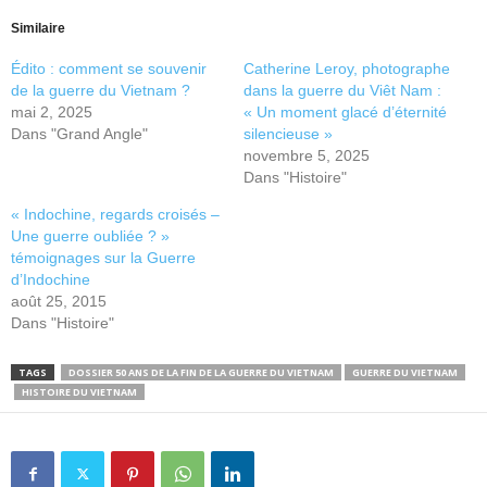
Similaire
Édito : comment se souvenir
Catherine Leroy, photographe
de la guerre du Vietnam ?
dans la guerre du Viêt Nam :
mai 2, 2025
« Un moment glacé d’éternité
Dans "Grand Angle"
silencieuse »
novembre 5, 2025
Dans "Histoire"
« Indochine, regards croisés –
Une guerre oubliée ? »
témoignages sur la Guerre
d’Indochine
août 25, 2015
Dans "Histoire"
TAGS
DOSSIER 50 ANS DE LA FIN DE LA GUERRE DU VIETNAM
GUERRE DU VIETNAM
HISTOIRE DU VIETNAM