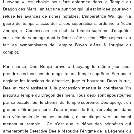
Luoyang », est choisie pour être enfermée dans le Temple du
Dragon des Mers ; en fait une punition qui lui est infligée pour avoir
refusé les avances de riches notables. L’impératrice Wu, qui n’a
guère de temps à accorder à ces superstitions, ordonne à Yuchi
Zhenjin, le Commissaire en chef du Temple suprême d’enquêter
sur l’acte de sabotage dont la flotte a été victime. Elle suspecte en
fait les sympathisants de l’empire Buyeo d’être à l’origine du
complot.
Par chance, Dee Renjie arrive à Luoyang le même jour pour
prendre ses fonctions de magistrat au Temple suprême. Son poste
englobe les fonctions de détective, juge et bourreau. Dans la rue,
Dee et Yuchi assistent à la procession menant la courtisane Yin
jusqu’au Temple du Dragon des mers. Tous deux sont époustouflés
par sa beauté. Sur le chemin du Temple suprême, Dee aperçoit un
groupe d’étrangers sortir d’une maison de thé, s’envelopper dans
des vêtements de moines taoïstes, et se diriger vers un canal
menant au temple… Ce n’est que le début des péripéties qui
amèneront le Détective Dee à résoudre l’énigme de la Légende du