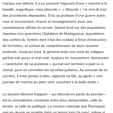
marqua ses débuts, il a ce souvenir fulgurant d’une « marche à la
bataille, magnifique, mais absurde ». « Absurde » ! le mot dit tout
des procédures dépassées. D’où sa pratique d’une guerre autre,
ruse et mouvement, chasse et renseignement, pour une
connaissance affinée du terrain, faisant fond sur des populations
réputées non guerrières (Sakalava de Madagascar, populations
des confins du Tonkin) dont il fait des soldats à force d’instruction,
de formation, et surtout de compréhension de leurs ressorts
profonds. Jusqu’au bout, le général reste une sorte de voltigeur,
parfois mal perçu et mal noté, toujours en mouvement, demeurant
« l’aventurier de sa jeunesse » qui bat son territoire à pied ou à
cheval, pour en connaître les secrètes pulsions. Au sommet de sa
carrière, il n’est jamais si bien, rapporte sa fille, qu’après « une
journée de marche en plein vent, couchant à la belle étoile ».
Le second élément frappant – qui découle en partie du premier –
est la contradiction constante entre deux temporalités, celle du
terrain, et celle du politique. La mission coloniale que Pennequin
met en œuvre se projette dans un temps long (la paix), même si