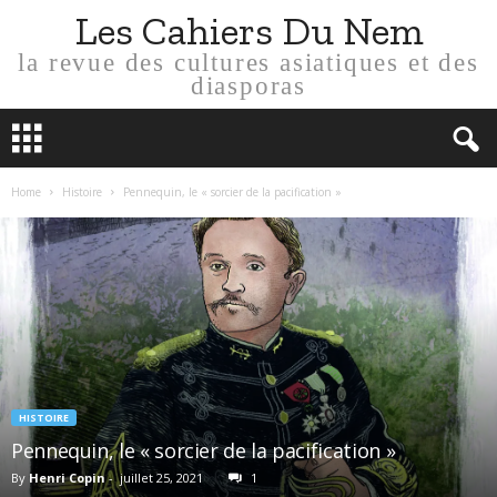
Les Cahiers Du Nem
la revue des cultures asiatiques et des
diasporas
Home
Histoire
Pennequin, le « sorcier de la pacification »
HISTOIRE
Pennequin, le « sorcier de la pacification »
By
Henri Copin
-
juillet 25, 2021
1