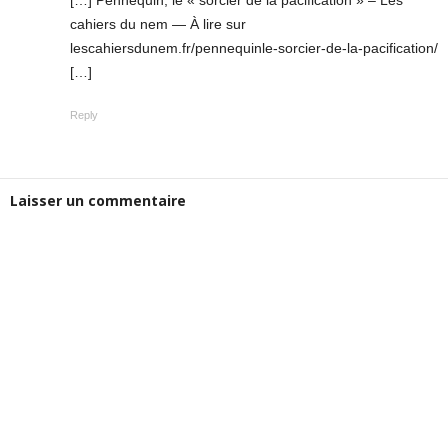
[…] Pennequin, le « sorcier de la pacification » – Les
cahiers du nem — À lire sur
lescahiersdunem.fr/pennequinle-sorcier-de-la-pacification/
[…]
Reply
Laisser un commentaire