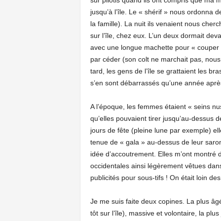
sur pilotis quand ils ont compris que ma
jusqu’à l’île. Le « shérif » nous ordonna d
la famille). La nuit ils venaient nous ch
sur l’île, chez eux. L’un deux dormait dev
avec une longue machette pour « couper e
par céder (son colt ne marchait pas, nous 
tard, les gens de l’île se grattaient les bra
s’en sont débarrassés qu’une année aprè
A l’époque, les femmes étaient « seins nu
qu’elles pouvaient tirer jusqu’au-dessus d
jours de fête (pleine lune par exemple) e
tenue de « gala » au-dessus de leur saron
idée d’accoutrement. Elles m’ont montré d
occidentales ainsi légèrement vêtues dans
publicités pour sous-tifs ! On était loin de
Je me suis faite deux copines. La plus âg
tôt sur l’île), massive et volontaire, la p