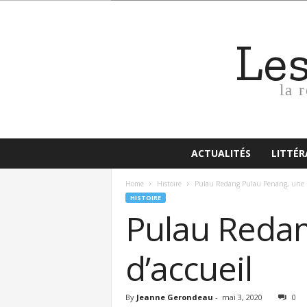
Le
la 
ACTUALITÉS
LITTÉ
Home
Histoire
Pulau Redang Pulau Penang, une hi
HISTOIRE
Pulau Redan
d’accueil
By
Jeanne Gerondeau
-
mai 3, 2020
0