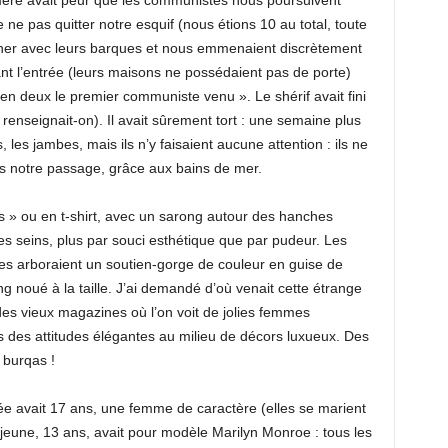
 mère avait peur que les communistes nous poursuivent
e ne pas quitter notre esquif (nous étions 10 au total, toute
ercher avec leurs barques et nous emmenaient discrètement
ant l’entrée (leurs maisons ne possédaient pas de porte)
n deux le premier communiste venu ». Le shérif avait fini
renseignait-on). Il avait sûrement tort : une semaine plus
s, les jambes, mais ils n’y faisaient aucune attention : ils ne
s notre passage, grâce aux bains de mer.
s » ou en t-shirt, avec un sarong autour des hanches
es seins, plus par souci esthétique que par pudeur. Les
lles arboraient un soutien-gorge de couleur en guise de
g noué à la taille. J’ai demandé d’où venait cette étrange
es vieux magazines où l’on voit de jolies femmes
 des attitudes élégantes au milieu de décors luxueux. Des
s burqas !
ée avait 17 ans, une femme de caractère (elles se marient
lus jeune, 13 ans, avait pour modèle Marilyn Monroe : tous les