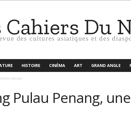
s Cahiers Du 
revue des cultures asiatiques et des diasp
RATURE
HISTOIRE
CINÉMA
ART
GRAND ANGLE
stoire d’accueil
g Pulau Penang, une 