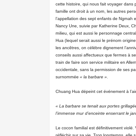
cette histoire, qui nous fait voyager dans
famille ont droit à un nom, les autres pe
l’appellation des sept enfants de Ngmah e
Nancy Une, suivie par Katherine Deux, Chri
milieu, qui est aussi le personnage centr
Hua (lequel serait aussi le prénom originel
les ancêtres, on célèbre dignement l’anni
conseils aussi affectueux que fermes à se
train de faire son service militaire en All
occidentale, sans la permission de ses pare
surnommée
« la barbare »
.
Chuang Hua dépeint cet événement à l’aide
« La barbare se tenait aux portes grillagé
l’immense mur d’enceinte enserrant le jar
Le cocon familial est définitivement violé.
réfléchir sur sa vie. Trop longtemps, elle s