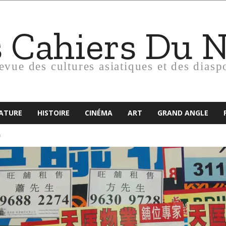
s Cahiers Du 
revue des cultures asiatiques et des diasp
RATURE
HISTOIRE
CINÉMA
ART
GRAND ANGLE
a