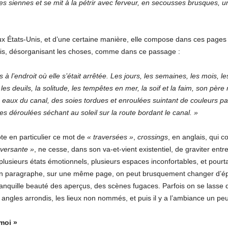
e les siennes et se mit à la pétrir avec ferveur, en secousses brusques, 
 aux États-Unis, et d’une certaine manière, elle compose dans ces pag
fois, désorganisant les choses, comme dans ce passage :
nts à l’endroit où elle s’était arrêtée. Les jours, les semaines, les mois,
les deuils, la solitude, les tempêtes en mer, la soif et la faim, son pèr
s eaux du canal, des soies tordues et enroulées suintant de couleurs pa
es déroulées séchant au soleil sur la route bordant le canal. »
te en particulier ce mot de
« traversées »
,
crossings
, en anglais, qui c
versante »
, ne cesse, dans son va-et-vient existentiel, de graviter ent
 plusieurs états émotionnels, plusieurs espaces inconfortables, et pourta
en paragraphe, sur une même page, on peut brusquement changer d’épo
 tranquille beauté des aperçus, des scènes fugaces. Parfois on se lasse
ngles arrondis, les lieux non nommés, et puis il y a l’ambiance un peu
moi »