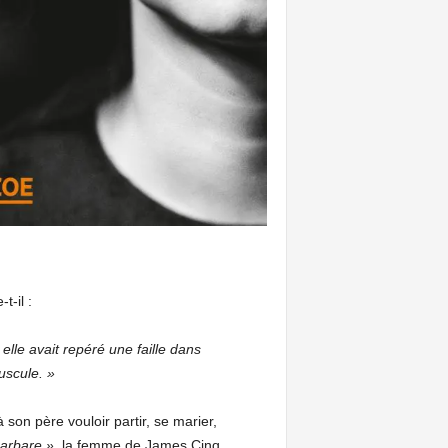
-il :
elle avait repéré une faille dans
uscule. »
 son père vouloir partir, se marier,
arbare »,
la femme de James Cinq.