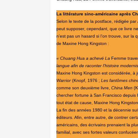
La littérature sino-américaine après 
Selon le texte de la postface, rédigée pa
peut supposer, cependant, que ce livre ne
n’est pas un hasard si l’on trouve, sur l
de Maxine Hong Kingston :
« Chuang Hua a achevé La
Femme trave
langue afin de raconter l’histoire moderni
Maxine Hong Kingston est considérée, à ju
Warrior
(Knopf, 1976 ;
Les fantômes chin
comme son deuxième livre,
China Men
(K
chercher fortune à San Francisco depuis 
tout état de cause, Maxine Hong Kingston
La fin des années 1980 et la décennie sui
éditeurs. Afin, entre autre, de contrer ce
américains, des écrivains prenaient la plu
familial, avec ses fortes valeurs confucée