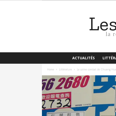
Le
la 
ACTUALITÉS
LITTÉ
Home
Littérature
Le calme combat de Chuang Hu