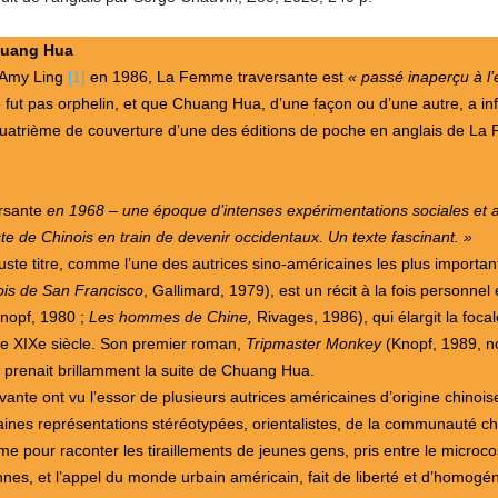
Chuang Hua
r Amy Ling
[1]
en 1986, La Femme traversante est
« passé inaperçu à l’é
 fut pas orphelin, et que Chuang Hua, d’une façon ou d’une autre, a inf
a quatrième de couverture d’une des éditions de poche en anglais de La
rsante
en 1968 – une époque d’intenses expérimentations sociales et arti
ste de Chinois en train de devenir occidentaux. Un texte fascinant. »
ste titre, comme l’une des autrices sino-américaines les plus importan
ois de San Francisco
, Gallimard, 1979), est un récit à la fois personnel
nopf, 1980 ;
Les hommes de Chine,
Rivages, 1986), qui élargit la foca
le XIXe siècle. Son premier roman,
Tripmaster Monkey
(Knopf, 1989, n
 prenait brillamment la suite de Chuang Hua.
vante ont vu l’essor de plusieurs autrices américaines d’origine chinoi
rtaines représentations stéréotypées, orientalistes, de la communauté chi
me pour raconter les tiraillements de jeunes gens, pris entre le microc
nnes, et l’appel du monde urbain américain, fait de liberté et d’homogé