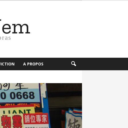
Nem
oras
FICTION
A PROPOS