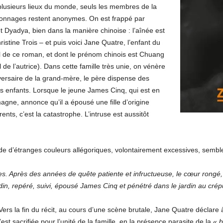
 plusieurs lieux du monde, seuls les membres de la
rsonnages restent anonymes. On est frappé par
t Dyadya, bien dans la manière chinoise : l’aînée est
stine Trois – et puis voici Jane Quatre, l’enfant du
al de ce roman, et dont le prénom chinois est Chuang
 de l’autrice). Dans cette famille très unie, on vénère
versaire de la grand-mère, le père dispense des
s enfants. Lorsque le jeune James Cinq, qui est en
emagne, annonce qu’il a épousé une fille d’origine
nts, c’est la catastrophe. L’intruse est aussitôt
 d’étranges couleurs allégoriques, volontairement excessives, semble-t
es. Après des années de quête patiente et infructueuse, le cœur rongé, 
din, repéré, suivi, épousé James Cinq et pénétré dans le jardin au crép
 Vers la fin du récit, au cours d’une scène brutale, Jane Quatre déclare à
’est sacrifiée pour l’unité de la famille, en la présence parasite de la
« b