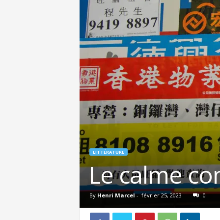
LITTÉRATURE
Le calme c
By
Henri Marcel
-
février 25, 2023
0