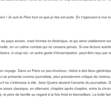
 ! Je suis le Père tout ce que je fais est juste. En t’opposant à moi t
du pays ancien, mais formée en Amérique, et qui aime visiblement son 
elle, en un calme combat qui ne cessera jamais. Si une lecture autobio
tuera, à coup sûr, un autre geste d’émancipation, peut-être reçu pa
rt en voyage. Dans un Paris un peu brumeux, réduit à des lieux génériqu
 se présente comme journaliste, plus précisément critique de cinéma.
 qu’il ne s’intéresse à elle. Jane Quatre devient l’amante du journaliste
assez classique, en alternant, chapitre après chapitre, entre la chroni
 père de famille au regard à la fois froid et bienveillant. La bulle fa