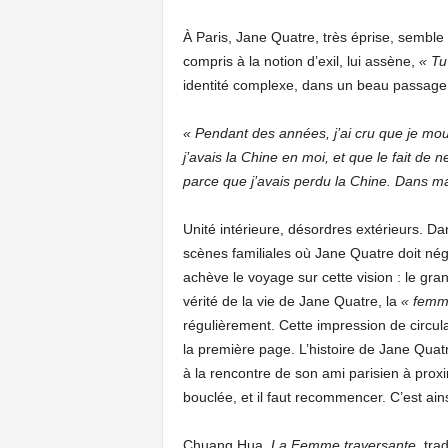
À Paris, Jane Quatre, très éprise, semble 
compris à la notion d’exil, lui assène,
« Tu
identité complexe, dans un beau passage éc
« Pendant des années, j’ai cru que je mour
j’avais la Chine en moi, et que le fait de
parce que j’avais perdu la Chine. Dans ma
Unité intérieure, désordres extérieurs. D
scènes familiales où Jane Quatre doit négo
achève le voyage sur cette vision : le gra
vérité de la vie de Jane Quatre, la
« femm
régulièrement. Cette impression de circula
la première page. L’histoire de Jane Qua
à la rencontre de son ami parisien à proxi
bouclée, et il faut recommencer. C’est ain
Chuang Hua,
La Femme traversante
, tra