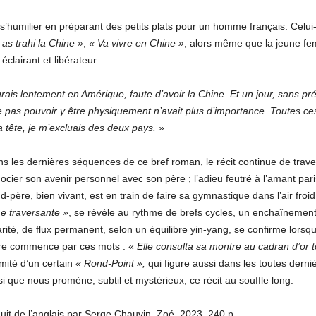
s’humilier en préparant des petits plats pour un homme français. Celui-c
 as trahi la Chine »
,
« Va vivre en Chine »
, alors même que la jeune fe
lairant et libérateur :
ais lentement en Amérique, faute d’avoir la Chine. Et un jour, sans pré
 ne pas pouvoir y être physiquement n’avait plus d’importance. Toutes c
 tête, je m’excluais des deux pays. »
ans les dernières séquences de ce bref roman, le récit continue de trav
cier son avenir personnel avec son père ; l’adieu feutré à l’amant pari
nd-père, bien vivant, est en train de faire sa gymnastique dans l’air fr
e traversante »
, se révèle au rythme de brefs cycles, un enchaînement
rité, de flux permanent, selon un équilibre yin-yang, se confirme lorsq
tre commence par ces mots : «
Elle consulta sa montre au cadran d’or t
mité d’un certain
« Rond-Point »,
qui figure aussi dans les toutes dern
si que nous promène, subtil et mystérieux, ce récit au souffle long.
duit de l’anglais par Serge Chauvin, Zoé, 2023, 240 p.