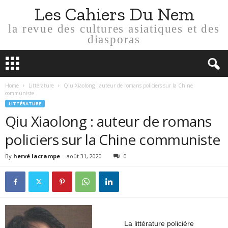
Les Cahiers Du Nem
la revue des cultures asiatiques et des
diasporas
Home
Littérature
Qiu Xiaolong : auteur de romans policiers sur la Chine
communiste
LITTÉRATURE
Qiu Xiaolong : auteur de romans
policiers sur la Chine communiste
By
hervé lacrampe
-
août 31, 2020
0
La littérature policière