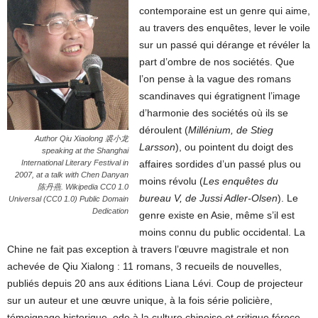
contemporaine est un genre qui aime,
au travers des enquêtes, lever le voile
sur un passé qui dérange et révéler la
part d’ombre de nos sociétés. Que
l’on pense à la vague des romans
scandinaves qui égratignent l’image
d’harmonie des sociétés où ils se
déroulent (
Millénium, de Stieg
Author Qiu Xiaolong 裘小龙
Larsson
), ou pointent du doigt des
speaking at the Shanghai
affaires sordides d’un passé plus ou
International Literary Festival in
2007, at a talk with Chen Danyan
moins révolu (
L
es enquêtes du
陈丹燕. Wikipedia CC0 1.0
bureau V, de Jussi Adler-Olsen
). Le
Universal (CC0 1.0) Public Domain
Dedication
genre existe en Asie, même s’il est
moins connu du public occidental. La
Chine ne fait pas exception à travers l’œuvre magistrale et non
achevée de Qiu Xialong : 11 romans, 3 recueils de nouvelles,
publiés depuis 20 ans aux éditions Liana Lévi. Coup de projecteur
sur un auteur et une œuvre unique, à la fois série policière,
témoignage historique, ode à la culture chinoise et critique féroce