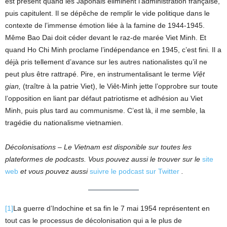
est présent quand les Japonais éliminent l’administration française,
puis capitulent. Il se dépêche de remplir le vide politique dans le
contexte de l’immense émotion liée à la famine de 1944-1945.
Même Bao Dai doit céder devant le raz-de marée Viet Minh. Et
quand Ho Chi Minh proclame l’indépendance en 1945, c’est fini. Il a
déjà pris tellement d’avance sur les autres nationalistes qu’il ne
peut plus être rattrapé. Pire, en instrumentalisant le terme
Việt
gian,
(traître à la patrie Viet), le Viêt-Minh jette l’opprobre sur toute
l’opposition en liant par défaut patriotisme et adhésion au Viet
Minh, puis plus tard au communisme. C’est là, il me semble, la
tragédie du nationalisme vietnamien.
Décolonisations – Le Vietnam est disponible sur toutes les
plateformes de podcasts. Vous pouvez aussi le trouver sur le
site
web
et vous pouvez aussi
suivre le podcast sur Twitter
.
[1]
La guerre d’Indochine et sa fin le 7 mai 1954 représentent en
tout cas le processus de décolonisation qui a le plus de