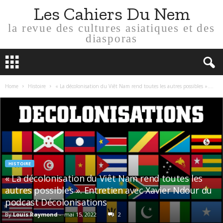
Les Cahiers Du Nem
la revue des cultures asiatiques et des
diasporas
Home
Histoire
« La décolonisation du Viêt Nam rend toutes les autres possibles »....
HISTOIRE
« La décolonisation du Viêt Nam rend toutes les
autres possibles ». Entretien avec Xavier Ndour du
podcast Décolonisations
By
Louis Raymond
-
mai 15, 2022
2