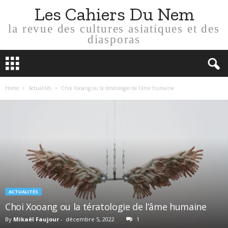
Les Cahiers Du Nem
la revue des cultures asiatiques et des
diasporas
Home
Actualités
Choi Xooang ou la tératologie de l’âme humaine
ACTUALITÉS
Choi Xooang ou la tératologie de l’âme humaine
By
Mikaël Faujour
-
décembre 5, 2022
1