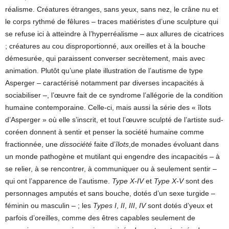
réalisme. Créatures étranges, sans yeux, sans nez, le crâne nu et
le corps rythmé de fêlures – traces matiéristes d’une sculpture qui
se refuse ici à atteindre à l’hyperréalisme – aux allures de cicatrices
; créatures au cou disproportionné, aux oreilles et à la bouche
démesurée, qui paraissent converser secrètement, mais avec
animation. Plutôt qu’une plate illustration de l’autisme de type
Asperger – caractérisé notamment par diverses incapacités à
sociabiliser –, l’œuvre fait de ce syndrome l’allégorie de la condition
humaine contemporaine. Celle-ci, mais aussi la série des « îlots
d’Asperger » où elle s’inscrit, et tout l’œuvre sculpté de l’artiste sud-
coréen donnent à sentir et penser la société humaine comme
fractionnée, une
dissociété
faite d’
îlots
,de monades évoluant dans
un monde pathogène et mutilant qui engendre des incapacités – à
se relier, à se rencontrer, à communiquer ou à seulement sentir –
qui ont l’apparence de l’autisme.
Type X-IV
et
Type X-V
sont des
personnages amputés et sans bouche, dotés d’un sexe turgide –
féminin ou masculin – ; les
Types I
,
II
,
III
,
IV
sont dotés d’yeux et
parfois d’oreilles, comme des êtres capables seulement de