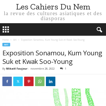
Les Cahiers Du Nem
la revue des cultures asiatiques et des
diasporas
Home
Art
Exposition Sonamou, Kum Young Suk et Kwak Soo-Young
ART
Exposition Sonamou, Kum Young
Suk et Kwak Soo-Young
By
Mikaël Faujour
-
novembre 28, 2022
1