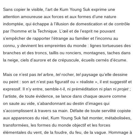
Sans copier le visible, l’art de Kum Young Suk exprime une
attention amoureuse aux forces et aux formes d’une nature
indomptée, qui échappe à l’illusion de domestication et de contrôle
par l’homme et la Technique. L’œil et de l’esprit ne pouvant
s’empêcher de rapporter l’étrange au familier et l’inconnu au
connu, y devinent les empreintes du monde : lignes tortueuses des
branches et des troncs, taillis ou ronciers, montagnes, taches dans
la neige, ciels d’aurore et de crépuscule, écueils cernés d’écume.
Mais ce n’est pas
tel
arbre,
tel
rocher,
tel
paysage qu’elle dessine
ou peint : son art n’est pas figuratif ou « réaliste », il est suggestif et
expressif. Il n’y entre, semble-t-il, ni préméditation ni plan ni
projet
;
l’artiste, de toute évidence, se lance dans chaque œuvre comme
on saute au vide, s’abandonnant au destin d’images qui
s’accomplissent à travers sa main. Défaite de toute servilité copiste
aux apparences du réel, Kum Young Suk fait monter, métabolisées,
transformées, les formes du monde objectif et les forces
élémentales du vent, de la foudre, du feu, de la vague. Hommage à