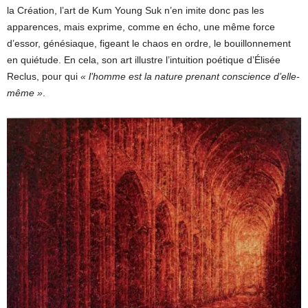
la Création, l’art de Kum Young Suk n’en imite donc pas les
apparences, mais exprime, comme en écho, une même force
d’essor, génésiaque, figeant le chaos en ordre, le bouillonnement
en quiétude. En cela, son art illustre l’intuition poétique d’Élisée
Reclus, pour qui
« l’homme
est la nature prenant conscience d’elle-
même »
.