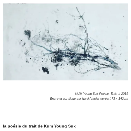
KUM
Young Suk
Poésie. Trait. II
2019
Encre et
acrylique
sur hanji
(papier
coréen)
73 x 142cm
la poésie du trait
de Kum Young Suk