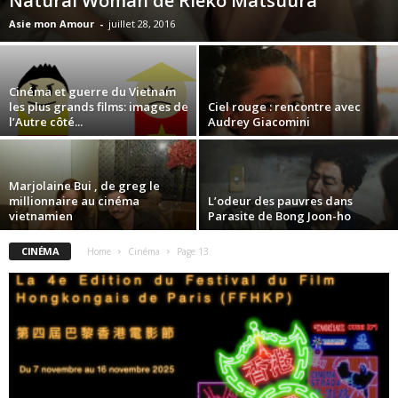
Natural Woman de Rieko Matsuura
Asie mon Amour
-
juillet 28, 2016
Cinéma et guerre du Vietnam
les plus grands films: images de
Ciel rouge : rencontre avec
l’Autre côté...
Audrey Giacomini
Marjolaine Bui , de greg le
millionnaire au cinéma
L’odeur des pauvres dans
vietnamien
Parasite de Bong Joon-ho
CINÉMA
Home
Cinéma
Page 13