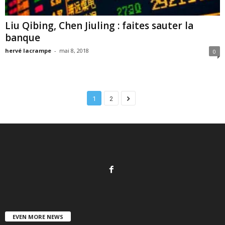
Liu Qibing, Chen Jiuling : faites sauter la
banque
hervé lacrampe
-
mai 8, 2018
0
1
2
EVEN MORE NEWS