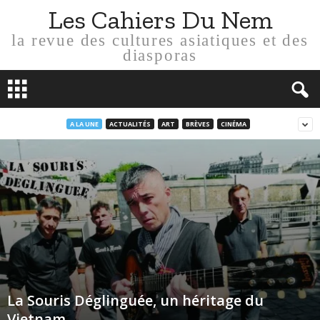
Les Cahiers Du Nem
la revue des cultures asiatiques et des
diasporas
A LA UNE
ACTUALITÉS
ART
BRÈVES
CINÉMA
La Souris Déglinguée, un héritage du
Vietnam