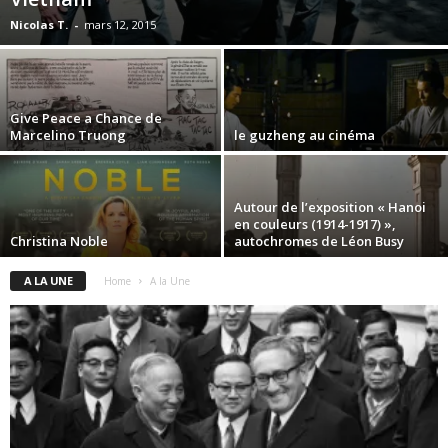
Nicolas T.
-
mars 12, 2015
Give Peace a Chance de
Marcelino Truong
le guzheng au cinéma
Autour de l’exposition « Hanoi
en couleurs (1914-1917) »,
Christina Noble
autochromes de Léon Busy
A LA UNE
Home
A la Une